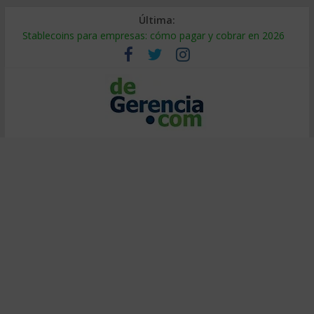
Última:
Stablecoins para empresas: cómo pagar y cobrar en 2026
Despido silencioso: qué es y por qué sale tan caro
IA en selección de personal: cómo auditarla a tiempo
Trabajo forzoso en la cadena de suministro: qué hacer
Mercado hispano de EE. UU.: cómo segmentarlo y venderle