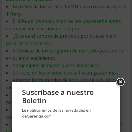
Bruselas da luz verde a LVMH para comprar joyería
Tiffany
El 88% de los consumidores lee una reseña antes
de tomar una decisión de compra
¿Qué es el control de precios y por qué es malo
para las economías?
5 técnicas de investigación de mercado para aplicar
en tu emprendimiento
12 ejemplos de marca que te inspirarán
5 trucos en los precios que te hacen gastar más
Amazon lanza tiendas de artículos de lujo, solo por
invitación
Suscríbase a nuestro
Consumo en Argentina cayó 5,4%, agosto fue el
Boletin
peor mes del año
Louis Vuitton creó una máscara protectora que
Le notificaremos de las novedades en
deGerencia.com
costará USD 961
Así son los incentivos que ya existen para retrasar
la jubilación en España