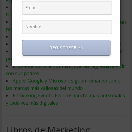
El poder de los precios psicológicos: ¿reaccionan
todos los consumidores igual ante ellos?
52% de los milleniials ahora vive con sus padres, un
record
7 estrategias digitales para tu Plan de Marketing
Estrategias de marketing a la hora de emprender
REGISTRESE YA
Subastas: Cómo saber cuánto vale lo que no tiene
precio
El 39% de los milenios más jóvenes regresan a vivir
con sus padres
Apple, Google y Microsoft siguen reinando como
las marcas más valiosas del mundo
Rethinking Events: Eventos mucho más personales
y cada vez más digitales
Libros de Marketing