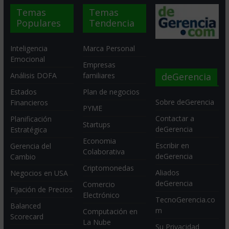
Temas
Temas
Populares
Tendencia
Inteligencia
Marca Personal
Emocional
Empresas
deGerencia
Análisis DOFA
familiares
Estados
Plan de negocios
Sobre deGerencia
Financieros
PYME
Contactar a
Planificación
Startups
deGerencia
Estratégica
Economia
Escribir en
Gerencia del
Colaborativa
deGerencia
Cambio
Criptomonedas
Aliados
Negocios en USA
deGerencia
Comercio
Fijación de Precios
Electrónico
TecnoGerencia.co
Balanced
m
Computación en
Scorecard
La Nube
Su Privacidad