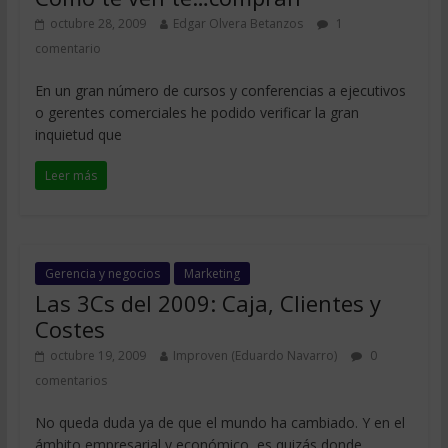
octubre 28, 2009
Edgar Olvera Betanzos
1
comentario
En un gran número de cursos y conferencias a ejecutivos
o gerentes comerciales he podido verificar la gran
inquietud que
Leer más
Gerencia y negocios
Marketing
Las 3Cs del 2009: Caja, Clientes y
Costes
octubre 19, 2009
Improven (Eduardo Navarro)
0
comentarios
No queda duda ya de que el mundo ha cambiado. Y en el
ámbito empresarial y económico, es quizás donde