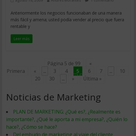
agosto 18, 2009
Andres Morantes
1 comentario
Anteriormente los negocios funcionaban de una manera
más fácil y amena; usted podía vender al precio que fuera
rentable y
Leer más
Página 5 de 99
«
Primera
«
...
3
4
5
6
7
...
10
20
30
...
»
Última »
Noticias de Marketing
PLAN DE MARKETING: ¿Qué es?, ¿Realmente es
importante?, ¿Qué le aporta a mi empresa?, ¿Quién lo
hace?, ¿Cómo se hace?
Del embudo de marketing al viaje del cliente