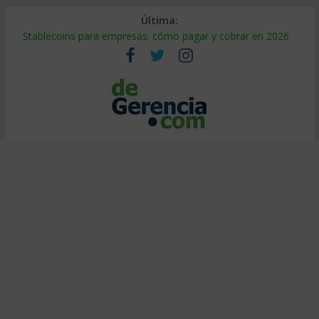
Última:
Stablecoins para empresas: cómo pagar y cobrar en 2026
Despido silencioso: qué es y por qué sale tan caro
IA en selección de personal: cómo auditarla a tiempo
Trabajo forzoso en la cadena de suministro: qué hacer
Mercado hispano de EE. UU.: cómo segmentarlo y venderle