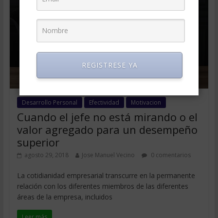
REGISTRESE YA
Desarrollo Personal
Efectividad
Motivacion
Cuando el jefe no está mirando o el
valor agregado para un desempeño
superior
agosto 29, 2018
Jose Manuel Vecino
0 comentarios
La cotidianidad empresarial transcurre en la permanente
relación con los diferentes miembros de las diferentes
áreas de la empresa, incluidos
Leer más