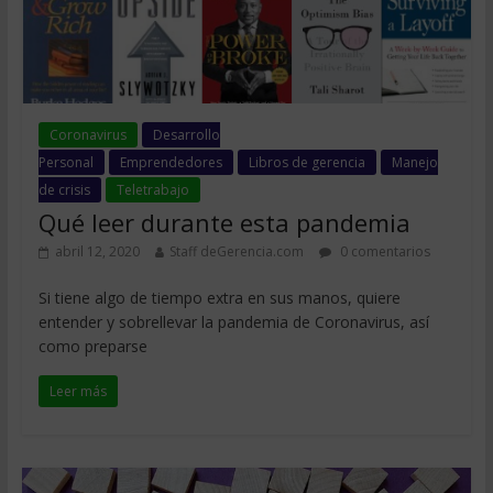
Coronavirus
Desarrollo
Personal
Emprendedores
Libros de gerencia
Manejo
de crisis
Teletrabajo
Qué leer durante esta pandemia
abril 12, 2020
Staff deGerencia.com
0 comentarios
Si tiene algo de tiempo extra en sus manos, quiere
entender y sobrellevar la pandemia de Coronavirus, así
como preparse
Leer más