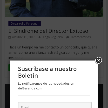
Desarrollo Personal
El Síndrome del Director Exitoso
octubre 11, 2018
Diego Regueiro
0 comentarios
Hace un tiempo ya me contactó un conocido, que quería
armar como una alianza estratégica conmigo, y me
invitaba a
Suscríbase a nuestro
Leer más
Boletin
Le notificaremos de las novedades en
deGerencia.com