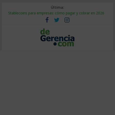
Última:
Stablecoins para empresas: cómo pagar y cobrar en 2026
Despido silencioso: qué es y por qué sale tan caro
IA en selección de personal: cómo auditarla a tiempo
Trabajo forzoso en la cadena de suministro: qué hacer
Mercado hispano de EE. UU.: cómo segmentarlo y venderle