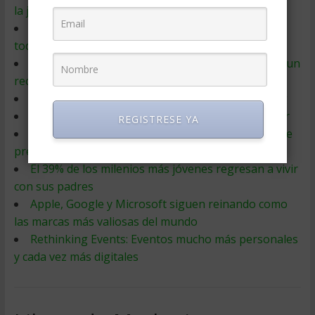
la jubilación en España
El poder de los precios psicológicos: ¿reaccionan
todos los consumidores igual ante ellos?
52% de los milleniials ahora vive con sus padres, un
record
7 estrategias digitales para tu Plan de Marketing
Estrategias de marketing a la hora de emprender
REGISTRESE YA
Subastas: Cómo saber cuánto vale lo que no tiene
precio
El 39% de los milenios más jóvenes regresan a vivir
con sus padres
Apple, Google y Microsoft siguen reinando como
las marcas más valiosas del mundo
Rethinking Events: Eventos mucho más personales
y cada vez más digitales