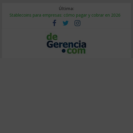
Última:
Stablecoins para empresas: cómo pagar y cobrar en 2026
Despido silencioso: qué es y por qué sale tan caro
IA en selección de personal: cómo auditarla a tiempo
Trabajo forzoso en la cadena de suministro: qué hacer
Mercado hispano de EE. UU.: cómo segmentarlo y venderle