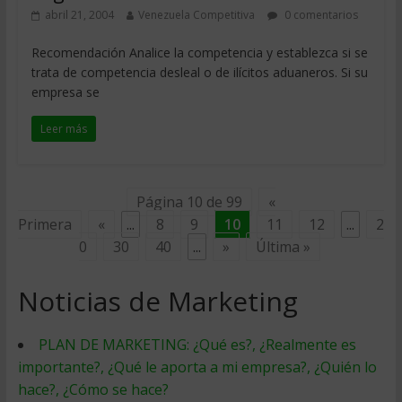
abril 21, 2004
Venezuela Competitiva
0 comentarios
Recomendación Analice la competencia y establezca si se
trata de competencia desleal o de ilícitos aduaneros. Si su
empresa se
Leer más
Página 10 de 99
«
Primera
«
...
8
9
10
11
12
...
2
0
30
40
...
»
Última »
Noticias de Marketing
PLAN DE MARKETING: ¿Qué es?, ¿Realmente es
importante?, ¿Qué le aporta a mi empresa?, ¿Quién lo
hace?, ¿Cómo se hace?