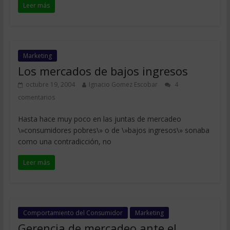
Leer más
Marketing
Los mercados de bajos ingresos
octubre 19, 2004
Ignacio Gomez Escobar
4
comentarios
Hasta hace muy poco en las juntas de mercadeo
\»consumidores pobres\» o de \»bajos ingresos\» sonaba
como una contradicción, no
Leer más
Comportamiento del Consumidor
Marketing
Gerencia de mercadeo ante el