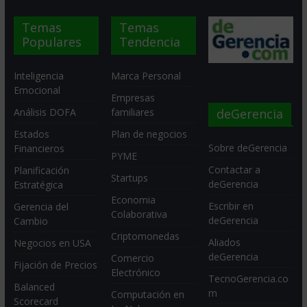
Temas
Temas
Populares
Tendencia
Inteligencia
Marca Personal
Emocional
Empresas
deGerencia
Análisis DOFA
familiares
Estados
Plan de negocios
Sobre deGerencia
Financieros
PYME
Contactar a
Planificación
Startups
deGerencia
Estratégica
Economia
Escribir en
Gerencia del
Colaborativa
deGerencia
Cambio
Criptomonedas
Aliados
Negocios en USA
deGerencia
Comercio
Fijación de Precios
Electrónico
TecnoGerencia.co
Balanced
m
Computación en
Scorecard