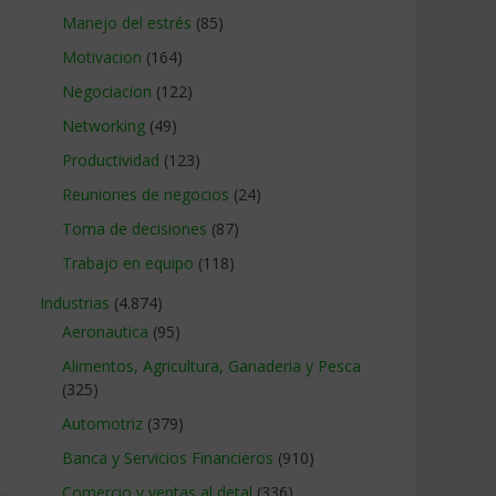
Manejo del estrés
(85)
Motivacion
(164)
Negociacion
(122)
Networking
(49)
Productividad
(123)
Reuniones de negocios
(24)
Toma de decisiones
(87)
Trabajo en equipo
(118)
Industrias
(4.874)
Aeronautica
(95)
Alimentos, Agricultura, Ganaderia y Pesca
(325)
Automotriz
(379)
Banca y Servicios Financieros
(910)
Comercio y ventas al detal
(336)