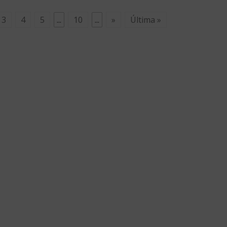
3
4
5
...
10
...
»
Última »