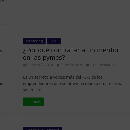
atos
Mentoring
PYME
s
¿Por qué contratar a un mentor
en las pymes?
febrero 7, 2014
Felix Socorro
0 comentarios
Es un secreto a voces: más del 75% de los
ne
emprendedores que se atreven crear su empresa, ya
sea micro,
Leer más