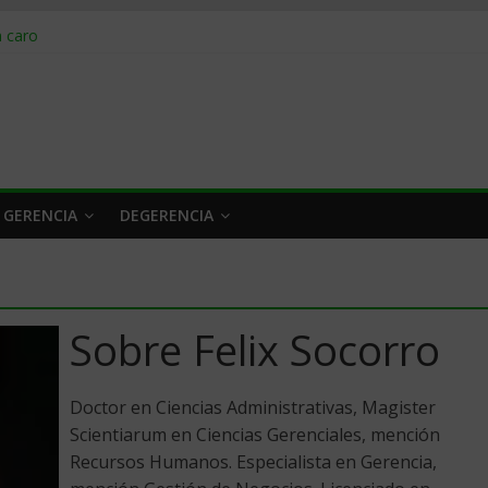
obrar en 2026
n caro
 a tiempo
 qué hacer
rlo y venderle
 GERENCIA
DEGERENCIA
Sobre Felix Socorro
Doctor en Ciencias Administrativas, Magister
Scientiarum en Ciencias Gerenciales, mención
Recursos Humanos. Especialista en Gerencia,