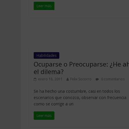
Leer más
Habilidades
Ocuparse o Preocuparse: ¿He ah
el dilema?
enero 18, 2011
Felix Socorro
0 comentarios
Se ha hecho una costumbre, casi en todos los
escenarios que conozco, observar con frecuencia
como se corrige a un
Leer más