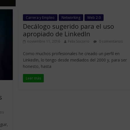
Carrera y Empleo
Networking
Web 2.0
Decálogo sugerido para el uso
apropiado de LinkedIn
noviembre 11, 2016
Felix Socorro
0 comentarios
Como muchos profesionales he creado un perfil en
LinkedIn, lo tengo desde mediados del 2000 y, para ser
honesto, hasta
Leer más
s
os
guir,