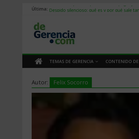
Última:
Stablecoins para empresas: cómo pagar y c
Despido silencioso: qué es y por qué sale ta
IA en selección de personal: cómo auditarla
Trabajo forzoso en la cadena de suministro:
Mercado hispano de EE. UU.: cómo segmenta
TEMAS DE GERENCIA
CONTENIDO DE
Autor:
Felix Socorro