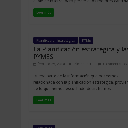
al pie de la letra, para perder a los mejores candid
Leer más
Planificación Estratégica
PYME
La Planificación estratégica y la
PYMES
febrero 25, 2014
Felix Socorro
0 comentarios
Buena parte de la información que poseemos,
relacionada con la planificación estratégica, provie
de lo que hemos escuchado decir, hemos
Leer más