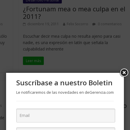
Desarrollo Personal
¿Fortunam mea o mea culpa en el
2011?
os
diciembre 19, 2011
Felix Socorro
0 comentarios
sólo
Escuchar decir mea culpa no resulta ajeno para casi
muy
nadie, es una expresión en latín que señala la
culpabilidad inherente
Leer más
Suscríbase a nuestro Boletin
Clima organizacional
Web 2.0
Le notificaremos de las novedades en deGerencia.com
Las redes sociales y las
organizaciones: Me conecto, luego
s
existo
 de
marzo 9, 2011
Felix Socorro
0 comentarios