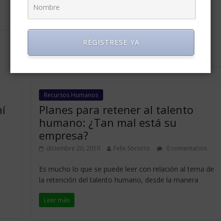
Cogito ergo sum, fue la primera verdad, luego de una
profunda meditación, a la que el filósofo Descartes,
por allá
REGISTRESE YA
Leer más
Recursos Humanos
í
Planes para retener al talento
humano: ¿Tan mal está su
empresa?
diciembre 20, 2010
Felix Socorro
0 comentarios
Es mucho lo que se puede leer con relación al tema de
la retención del talento humano, desde la manera
Leer más