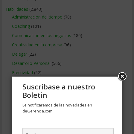
Habilidades
(2.843)
Administracion del tiempo
(70)
Coaching
(101)
Comunicacion en los negocios
(180)
Creatividad en la empresa
(96)
Delegar
(22)
Desarrollo Personal
(566)
Efectividad
(52)
Empowerment
(15)
Suscríbase a nuestro
Etica en los negocios
(46)
Boletin
Gerencia de Proyectos
(66)
Le notificaremos de las novedades en
Idiomas
(51)
deGerencia.com
Innovacion en los Negocios
(224)
Inteligencia en los negocios
(102)