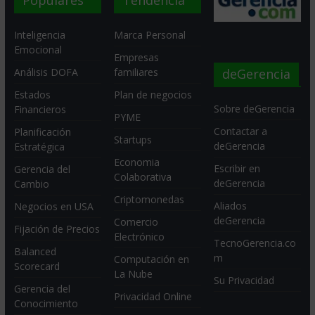
Populares
Tendencia
Inteligencia
Marca Personal
Emocional
Empresas
deGerencia
Análisis DOFA
familiares
Estados
Plan de negocios
Sobre deGerencia
Financieros
PYME
Contactar a
Planificación
Startups
deGerencia
Estratégica
Economia
Escribir en
Gerencia del
Colaborativa
deGerencia
Cambio
Criptomonedas
Aliados
Negocios en USA
deGerencia
Comercio
Fijación de Precios
Electrónico
TecnoGerencia.co
Balanced
m
Computación en
Scorecard
La Nube
Su Privacidad
Gerencia del
Privacidad Online
Conocimiento