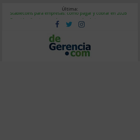
Última:
Stablecoins para empresas: cómo pagar y cobrar en 2026
Despido silencioso: qué es y por qué sale tan caro
IA en selección de personal: cómo auditarla a tiempo
Trabajo forzoso en la cadena de suministro: qué hacer
Mercado hispano de EE. UU.: cómo segmentarlo y venderle