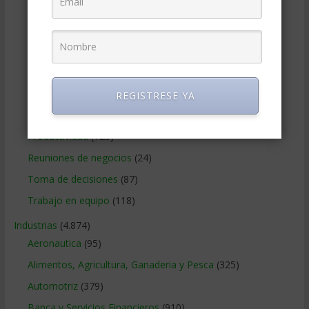
Liderazgo
(331)
Manejo de crisis
(60)
Manejo del estrés
(85)
Motivacion
(164)
Negociacion
(122)
REGISTRESE YA
Networking
(49)
Productividad
(123)
Reuniones de negocios
(24)
Toma de decisiones
(87)
Trabajo en equipo
(118)
Industrias
(4.874)
Aeronautica
(95)
Alimentos, Agricultura, Ganaderia y Pesca
(325)
Automotriz
(379)
Banca y Servicios Financieros
(910)