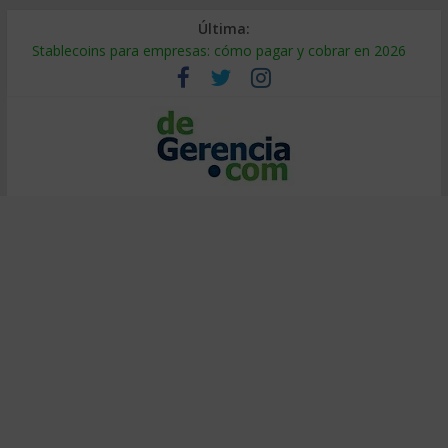
Última:
Stablecoins para empresas: cómo pagar y cobrar en 2026
Despido silencioso: qué es y por qué sale tan caro
IA en selección de personal: cómo auditarla a tiempo
Trabajo forzoso en la cadena de suministro: qué hacer
Mercado hispano de EE. UU.: cómo segmentarlo y venderle