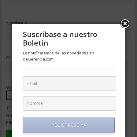
Nombre
*
Suscríbase a nuestro
Boletin
Le notificaremos de las novedades en
Correo electrónico
*
deGerencia.com
Web
Guarda mi nombre, correo electrónico y web en este
navegador para la próxima vez que comente.
REGISTRESE YA