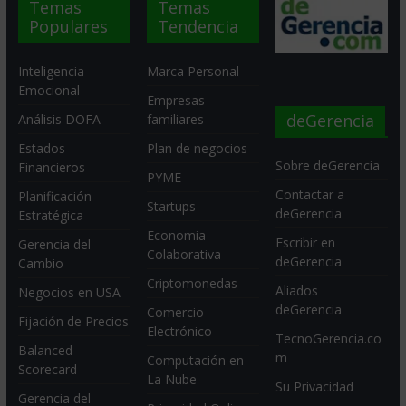
Temas
Temas
Populares
Tendencia
Inteligencia
Marca Personal
Emocional
Empresas
deGerencia
Análisis DOFA
familiares
Estados
Plan de negocios
Sobre deGerencia
Financieros
PYME
Contactar a
Planificación
Startups
deGerencia
Estratégica
Economia
Escribir en
Gerencia del
Colaborativa
deGerencia
Cambio
Criptomonedas
Aliados
Negocios en USA
deGerencia
Comercio
Fijación de Precios
Electrónico
TecnoGerencia.co
Balanced
m
Computación en
Scorecard
La Nube
Su Privacidad
Gerencia del