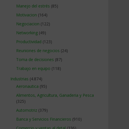
Manejo del estrés
(85)
Motivacion
(164)
Negociacion
(122)
Networking
(49)
Productividad
(123)
Reuniones de negocios
(24)
Toma de decisiones
(87)
Trabajo en equipo
(118)
Industrias
(4.874)
Aeronautica
(95)
Alimentos, Agricultura, Ganaderia y Pesca
(325)
Automotriz
(379)
Banca y Servicios Financieros
(910)
Comercio y ventas al detal
(336)