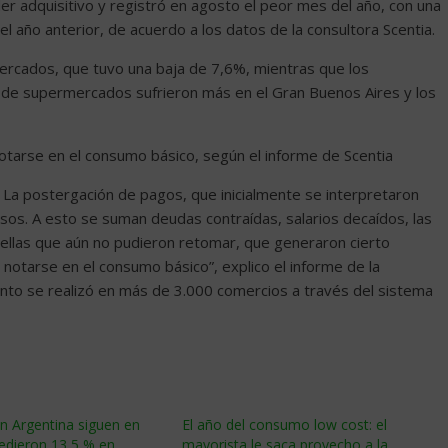
er adquisitivo y registró en agosto el peor mes del año, con una
 año anterior, de acuerdo a los datos de la consultora Scentia.
mercados, que tuvo una baja de 7,6%, mientras que los
 de supermercados sufrieron más en el Gran Buenos Aires y los
notarse en el consumo básico, según el informe de Scentia
. La postergación de pagos, que inicialmente se interpretaron
sos. A esto se suman deudas contraídas, salarios decaídos, las
uellas que aún no pudieron retomar, que generaron cierto
notarse en el consumo básico”, explico el informe de la
ento se realizó en más de 3.000 comercios a través del sistema
n Argentina siguen en
El año del consumo low cost: el
cedieron 13,5 % en
mayorista le saca provecho a la