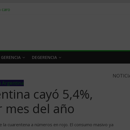
obrar en 2026
n caro
 a tiempo
 qué hacer
rlo y venderle
 GERENCIA
DEGERENCIA
NOTICI
 Argentina
tina cayó 5,4%,
r mes del año
e la cuarentena a números en rojo. El consumo masivo ya