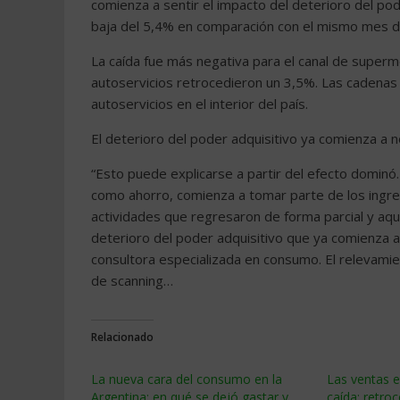
comienza a sentir el impacto del deterioro del pod
baja del 5,4% en comparación con el mismo mes del
La caída fue más negativa para el canal de super
autoservicios retrocedieron un 3,5%. Las cadenas
autoservicios en el interior del país.
El deterioro del poder adquisitivo ya comienza a 
“Esto puede explicarse a partir del efecto dominó
como ahorro, comienza a tomar parte de los ingre
actividades que regresaron de forma parcial y aq
deterioro del poder adquisitivo que ya comienza a 
consultora especializada en consumo. El relevami
de scanning…
Relacionado
La nueva cara del consumo en la
Las ventas e
Argentina: en qué se dejó gastar y
caída: retro