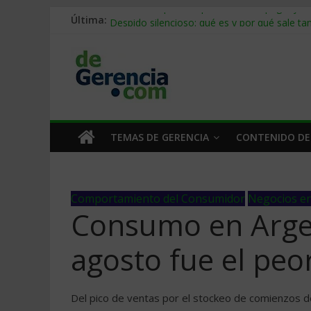
Última:
Stablecoins para empresas: cómo pagar y c
Despido silencioso: qué es y por qué sale ta
IA en selección de personal: cómo auditarla
Trabajo forzoso en la cadena de suministro:
Mercado hispano de EE. UU.: cómo segmenta
TEMAS DE GERENCIA
CONTENIDO DE
Comportamiento del Consumidor
Negocios en
Consumo en Argen
agosto fue el peo
Del pico de ventas por el stockeo de comienzos d