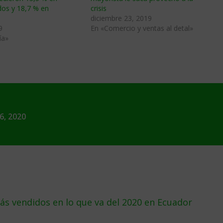
os y 18,7 % en
crisis
diciembre 23, 2019
9
En «Comercio y ventas al detal»
ía»
6, 2020
s vendidos en lo que va del 2020 en Ecuador