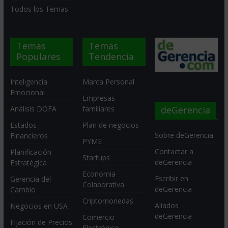
Todos los Temas
Temas
Temas
Populares
Tendencia
Inteligencia
Marca Personal
Emocional
Empresas
deGerencia
Análisis DOFA
familiares
Estados
Plan de negocios
Sobre deGerencia
Financieros
PYME
Contactar a
Planificación
Startups
deGerencia
Estratégica
Economia
Escribir en
Gerencia del
Colaborativa
deGerencia
Cambio
Criptomonedas
Aliados
Negocios en USA
deGerencia
Comercio
Fijación de Precios
Electrónico