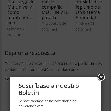
a tu Negocio
mejor
un Multinivel
Multinivel y
compañía
legitimo de
como
MULTINIVEL
Un sistema
mantenerlo
para ti
Piramidal
en el.
septiembre 26,
febrero 23,
febrero 2,
2012
3
2010
3
2010
1
Deja una respuesta
Tu dirección de correo electrónico no será publicada.
Los
campos obligatorios están marcados con
*
Comentario
*
Suscríbase a nuestro
Boletin
Le notificaremos de las novedades en
deGerencia.com