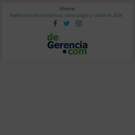
Última:
Stablecoins para empresas: cómo pagar y cobrar en 2026
Despido silencioso: qué es y por qué sale tan caro
IA en selección de personal: cómo auditarla a tiempo
Trabajo forzoso en la cadena de suministro: qué hacer
Mercado hispano de EE. UU.: cómo segmentarlo y venderle