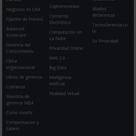
Criptomonedas
Aliados
Negocios en USA
deGerencia
Comercio
Fijación de Precios
Electrónico
TecnoGerencia.co
Balanced
m
Computación en
Scorecard
La Nube
Su Privacidad
Gerencia del
Privacidad Online
Conocimiento
Web 2.0
Clima
organizacional
Big Data
Libros de gerencia
Inteligencia
Artificial
Cobranza
Realidad Virtual
Maestría de
gerencia MBA
Como invertir
Compensacion y
Salario