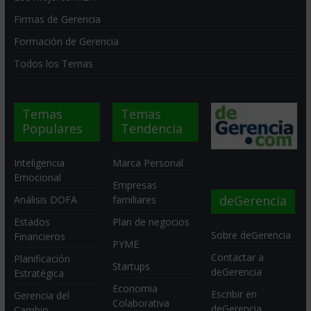
Firmas de Gerencia
Formación de Gerencia
Todos los Temas
Temas
Temas
Populares
Tendencia
Inteligencia
Marca Personal
Emocional
Empresas
deGerencia
Análisis DOFA
familiares
Estados
Plan de negocios
Sobre deGerencia
Financieros
PYME
Contactar a
Planificación
Startups
deGerencia
Estratégica
Economia
Escribir en
Gerencia del
Colaborativa
deGerencia
Cambio