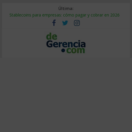
Última:
Stablecoins para empresas: cómo pagar y cobrar en 2026
Despido silencioso: qué es y por qué sale tan caro
IA en selección de personal: cómo auditarla a tiempo
Trabajo forzoso en la cadena de suministro: qué hacer
Mercado hispano de EE. UU.: cómo segmentarlo y venderle