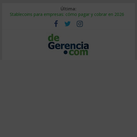
Última:
Stablecoins para empresas: cómo pagar y cobrar en 2026
Despido silencioso: qué es y por qué sale tan caro
IA en selección de personal: cómo auditarla a tiempo
Trabajo forzoso en la cadena de suministro: qué hacer
Mercado hispano de EE. UU.: cómo segmentarlo y venderle