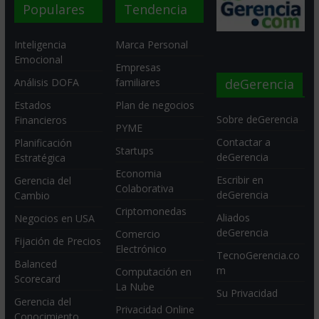
Populares
Tendencia
Inteligencia
Marca Personal
Emocional
Empresas
deGerencia
Análisis DOFA
familiares
Estados
Plan de negocios
Sobre deGerencia
Financieros
PYME
Contactar a
Planificación
Startups
deGerencia
Estratégica
Economia
Escribir en
Gerencia del
Colaborativa
deGerencia
Cambio
Criptomonedas
Aliados
Negocios en USA
deGerencia
Comercio
Fijación de Precios
Electrónico
TecnoGerencia.co
Balanced
m
Computación en
Scorecard
La Nube
Su Privacidad
Gerencia del
Privacidad Online
Conocimiento