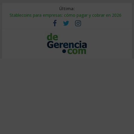
Última:
Stablecoins para empresas: cómo pagar y cobrar en 2026
Despido silencioso: qué es y por qué sale tan caro
IA en selección de personal: cómo auditarla a tiempo
Trabajo forzoso en la cadena de suministro: qué hacer
Mercado hispano de EE. UU.: cómo segmentarlo y venderle