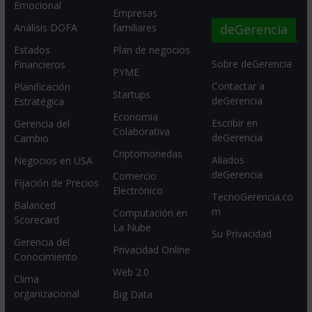
Emocional
Empresas
deGerencia
Análisis DOFA
familiares
Estados
Plan de negocios
Sobre deGerencia
Financieros
PYME
Contactar a
Planificación
Startups
deGerencia
Estratégica
Economia
Escribir en
Gerencia del
Colaborativa
deGerencia
Cambio
Criptomonedas
Aliados
Negocios en USA
deGerencia
Comercio
Fijación de Precios
Electrónico
TecnoGerencia.co
Balanced
m
Computación en
Scorecard
La Nube
Su Privacidad
Gerencia del
Privacidad Online
Conocimiento
Web 2.0
Clima
organizacional
Big Data