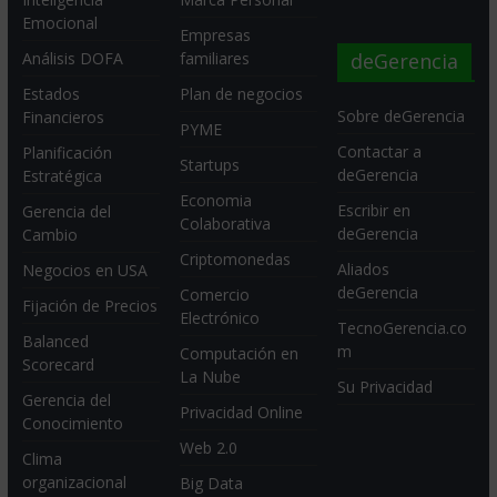
Emocional
Empresas
deGerencia
Análisis DOFA
familiares
Estados
Plan de negocios
Sobre deGerencia
Financieros
PYME
Contactar a
Planificación
Startups
deGerencia
Estratégica
Economia
Escribir en
Gerencia del
Colaborativa
deGerencia
Cambio
Criptomonedas
Aliados
Negocios en USA
deGerencia
Comercio
Fijación de Precios
Electrónico
TecnoGerencia.co
Balanced
m
Computación en
Scorecard
La Nube
Su Privacidad
Gerencia del
Privacidad Online
Conocimiento
Web 2.0
Clima
organizacional
Big Data