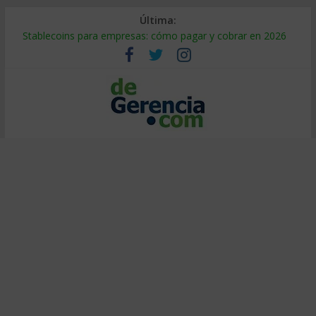
Última:
Stablecoins para empresas: cómo pagar y cobrar en 2026
Despido silencioso: qué es y por qué sale tan caro
IA en selección de personal: cómo auditarla a tiempo
Trabajo forzoso en la cadena de suministro: qué hacer
Mercado hispano de EE. UU.: cómo segmentarlo y venderle