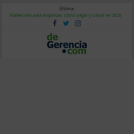
Última:
Stablecoins para empresas: cómo pagar y cobrar en 2026
Despido silencioso: qué es y por qué sale tan caro
IA en selección de personal: cómo auditarla a tiempo
Trabajo forzoso en la cadena de suministro: qué hacer
Mercado hispano de EE. UU.: cómo segmentarlo y venderle