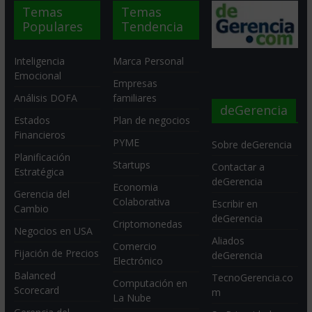
Temas
Temas
Populares
Tendencia
Inteligencia
Marca Personal
Emocional
Empresas
Análisis DOFA
familiares
deGerencia
Estados
Plan de negocios
Financieros
PYME
Sobre deGerencia
Planificación
Startups
Contactar a
Estratégica
deGerencia
Economia
Gerencia del
Colaborativa
Escribir en
Cambio
deGerencia
Criptomonedas
Negocios en USA
Aliados
Comercio
Fijación de Precios
deGerencia
Electrónico
Balanced
TecnoGerencia.co
Computación en
Scorecard
m
La Nube