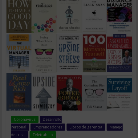
Coronavirus
Desarrollo
Personal
Emprendedores
Libros de gerencia
Manejo
de crisis
Teletrabajo