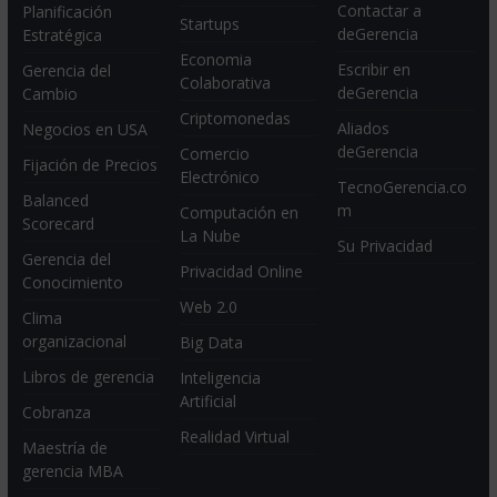
Contactar a
Planificación
Startups
deGerencia
Estratégica
Economia
Escribir en
Gerencia del
Colaborativa
deGerencia
Cambio
Criptomonedas
Aliados
Negocios en USA
deGerencia
Comercio
Fijación de Precios
Electrónico
TecnoGerencia.co
Balanced
m
Computación en
Scorecard
La Nube
Su Privacidad
Gerencia del
Privacidad Online
Conocimiento
Web 2.0
Clima
organizacional
Big Data
Libros de gerencia
Inteligencia
Artificial
Cobranza
Realidad Virtual
Maestría de
gerencia MBA