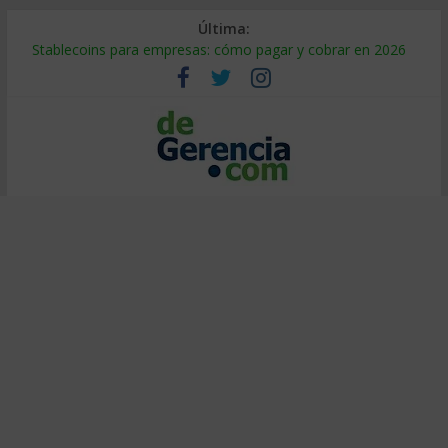
Última:
Stablecoins para empresas: cómo pagar y cobrar en 2026
Despido silencioso: qué es y por qué sale tan caro
IA en selección de personal: cómo auditarla a tiempo
Trabajo forzoso en la cadena de suministro: qué hacer
Mercado hispano de EE. UU.: cómo segmentarlo y venderle