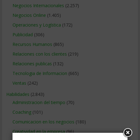
Negocios Internacionales
(2.257)
Negocios Online
(1.405)
Operaciones y Logística
(172)
Publicidad
(306)
Recursos Humanos
(865)
Relaciones con los clientes
(219)
Relaciones publicas
(132)
Tecnologia de Informacion
(665)
Ventas
(242)
Habilidades
(2.843)
Administracion del tiempo
(70)
Coaching
(101)
Comunicacion en los negocios
(180)
Creatividad en la empresa
(96)