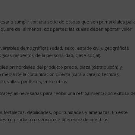
cesario cumplir con una serie de etapas que son primordiales par
requiere de, al menos, dos partes; las cuales deben aportar valor
 variables demográficas (edad, sexo, estado civil), geográficas
lógicas (aspectos de la personalidad, clase social).
bles primordiales del producto precio, plaza (distribución) y
 mediante la comunicación directa (cara a cara) o técnicas
ión, vallas, panfletos, entre otras
trategias necesarias para recibir una retroalimentación exitosa d
us fortalezas, debilidades, oportunidades y amenazas. En este
estro producto o servicio se diferencie de nuestros