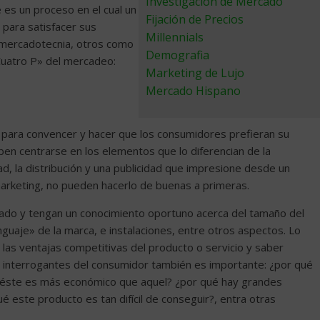
Investigación de Mercado
e es un proceso en el cual un
Fijación de Precios
 para satisfacer sus
Millennials
 mercadotecnia, otros como
Demografia
Cuatro P» del mercadeo:
Marketing de Lujo
Mercado Hispano
 para convencer y hacer que los consumidores prefieran su
eben centrarse en los elementos que lo diferencian de la
ad, la distribución y una publicidad que impresione desde un
 marketing, no pueden hacerlo de buenas a primeras.
igado y tengan un conocimiento oportuno acerca del tamaño del
uaje» de la marca, e instalaciones, entre otros aspectos. Lo
las ventajas competitivas del producto o servicio y saber
es interrogantes del consumidor también es importante: ¿por qué
é éste es más económico que aquel? ¿por qué hay grandes
 este producto es tan difícil de conseguir?, entra otras