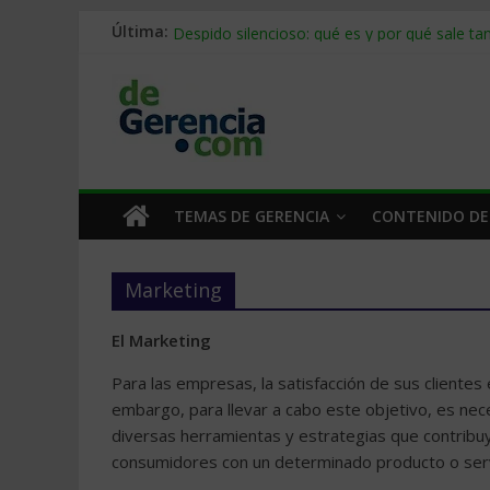
Stablecoins para empresas: cómo pagar y c
Última:
Despido silencioso: qué es y por qué sale ta
IA en selección de personal: cómo auditarla
Trabajo forzoso en la cadena de suministro:
Mercado hispano de EE. UU.: cómo segmenta
TEMAS DE GERENCIA
CONTENIDO DE
Marketing
El Marketing
Para las empresas, la satisfacción de sus clientes 
embargo, para llevar a cabo este objetivo, es nec
diversas herramientas y estrategias que contribuy
consumidores con un determinado producto o serv