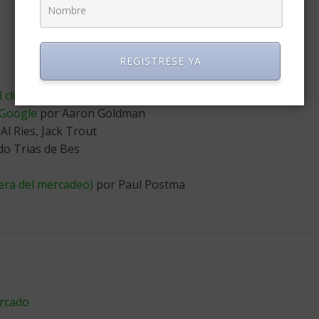
REGISTRESE YA
 cliente
por Jay R. Galbraith
 Google
por Aaron Goldman
Al Ries, Jack Trout
do Trias de Bes
ra del mercadeo)
por Paul Postma
ercado