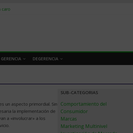
obrar en 2026
n caro
 a tiempo
 qué hacer
rlo y venderle
 GERENCIA
DEGERENCIA
SUB-CATEGORIAS
Comportamiento del
es un aspecto primordial. Sin
esaria la implementación de
Consumidor
an a «involucrar» a los
Marcas
icio.
Marketing Multinivel