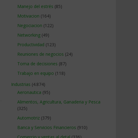
Manejo del estrés
(85)
Motivacion
(164)
Negociacion
(122)
Networking
(49)
Productividad
(123)
Reuniones de negocios
(24)
Toma de decisiones
(87)
Trabajo en equipo
(118)
Industrias
(4.874)
Aeronautica
(95)
Alimentos, Agricultura, Ganaderia y Pesca
(325)
Automotriz
(379)
Banca y Servicios Financieros
(910)
Comercio y ventas al detal
(336)