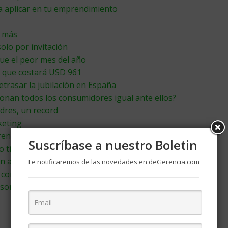
ra aplicar en tu emprendimiento
r más
solo por invitación
ue el peor mes del año
a que costará USD 961
retrasar la jubilación en España
cionan todos los consumidores igual ante ellos?
adres, un record
keting
render
Suscríbase a nuestro Boletin
o tiene precio
n a vivir con sus padres
Le notificaremos de las novedades en deGerencia.com
o como las marcas más valiosas del mundo
onales y cada vez más digitales