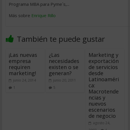
Programa MBA para Pyme´s,...
Más sobre
Enrique Rillo
También te puede gustar
¡Las nuevas
¿Las
Marketing y
empresa
necesidades
exportación
requiren
existen o se
de servicios
marketing!
generan?
desde
Latinoaméri
junio 24, 2014
junio 20, 2011
ca:
1
5
Macrotende
ncias y
nuevos
escenarios
de negocio
agosto 24,