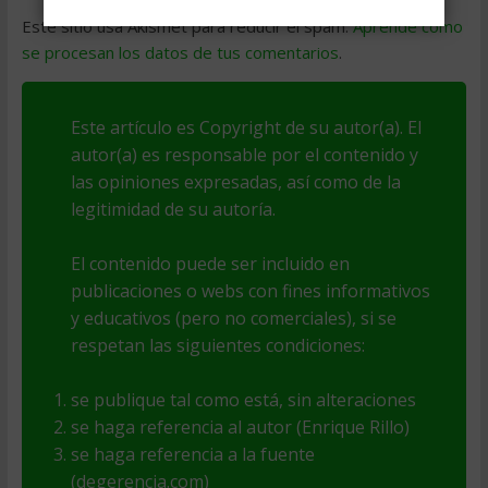
Este sitio usa Akismet para reducir el spam.
Aprende cómo
se procesan los datos de tus comentarios
.
Este artículo es Copyright de su autor(a). El
autor(a) es responsable por el contenido y
las opiniones expresadas, así como de la
legitimidad de su autoría.
El contenido puede ser incluido en
publicaciones o webs con fines informativos
y educativos (pero no comerciales), si se
respetan las siguientes condiciones:
se publique tal como está, sin alteraciones
se haga referencia al autor (Enrique Rillo)
se haga referencia a la fuente
(degerencia.com)