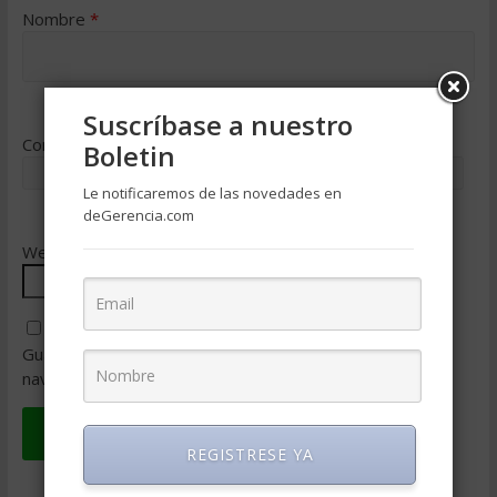
Nombre
*
Suscríbase a nuestro
Correo electrónico
*
Boletin
Le notificaremos de las novedades en
deGerencia.com
Web
Guarda mi nombre, correo electrónico y web en este
navegador para la próxima vez que comente.
REGISTRESE YA