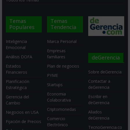
Temas
Temas
Populares
Tendencia
Inteligencia
Marca Personal
Emocional
Empresas
deGerencia
Análisis DOFA
familiares
Estados
Plan de negocios
Sobre deGerencia
Financieros
PYME
Contactar a
Planificación
Startups
deGerencia
Estratégica
Economia
Escribir en
Gerencia del
Colaborativa
deGerencia
Cambio
Criptomonedas
Aliados
Negocios en USA
deGerencia
Comercio
Fijación de Precios
Electrónico
TecnoGerencia.co