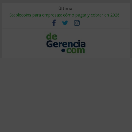
Última:
Stablecoins para empresas: cómo pagar y cobrar en 2026
Despido silencioso: qué es y por qué sale tan caro
IA en selección de personal: cómo auditarla a tiempo
Trabajo forzoso en la cadena de suministro: qué hacer
Mercado hispano de EE. UU.: cómo segmentarlo y venderle