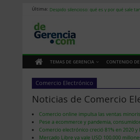
Stablecoins para empresas: cómo pagar y c
Última:
Despido silencioso: qué es y por qué sale ta
IA en selección de personal: cómo auditarla
Trabajo forzoso en la cadena de suministro:
Mercado hispano de EE. UU.: cómo segmenta
TEMAS DE GERENCIA
CONTENIDO DE
Comercio Electrónico
Noticias de Comercio El
Comercio online impulsa las ventas minori
Pese a ecommerce y pandemia, consumidore
Comercio electrónico creció 81% en 2020 y 
Mercado Libre ya vale USD 100.000 millone