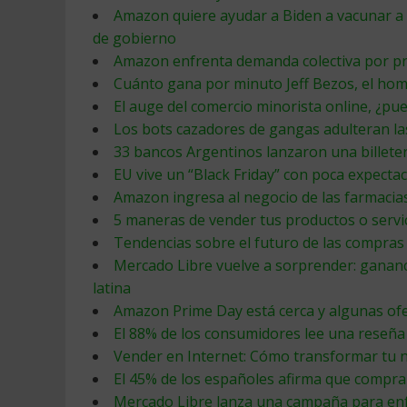
Amazon quiere ayudar a Biden a vacunar a 
de gobierno
Amazon enfrenta demanda colectiva por pre
Cuánto gana por minuto Jeff Bezos, el ho
El auge del comercio minorista online, ¿pu
Los bots cazadores de gangas adulteran la
33 bancos Argentinos lanzaron una billetera
EU vive un “Black Friday” con poca expect
Amazon ingresa al negocio de las farmaci
5 maneras de vender tus productos o servi
Tendencias sobre el futuro de las compra
Mercado Libre vuelve a sorprender: gananci
latina
Amazon Prime Day está cerca y algunas of
El 88% de los consumidores lee una reseña
Vender en Internet: Cómo transformar tu n
El 45% de los españoles afirma que compra
Mercado Libre lanza una campaña para enf