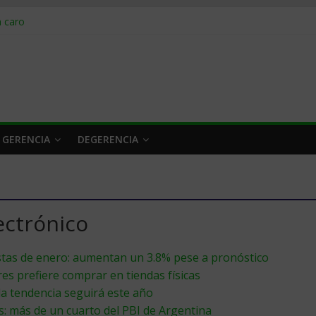
obrar en 2026
n caro
 a tiempo
 qué hacer
rlo y venderle
 GERENCIA
DEGERENCIA
ectrónico
stas de enero: aumentan un 3.8% pese a pronóstico
s prefiere comprar en tiendas físicas
la tendencia seguirá este año
s: más de un cuarto del PBI de Argentina