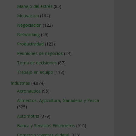
Manejo del estrés
(85)
Motivacion
(164)
Negociacion
(122)
Networking
(49)
Productividad
(123)
Reuniones de negocios
(24)
Toma de decisiones
(87)
Trabajo en equipo
(118)
Industrias
(4.874)
Aeronautica
(95)
Alimentos, Agricultura, Ganaderia y Pesca
(325)
Automotriz
(379)
Banca y Servicios Financieros
(910)
Comercio y ventas al detal
(336)