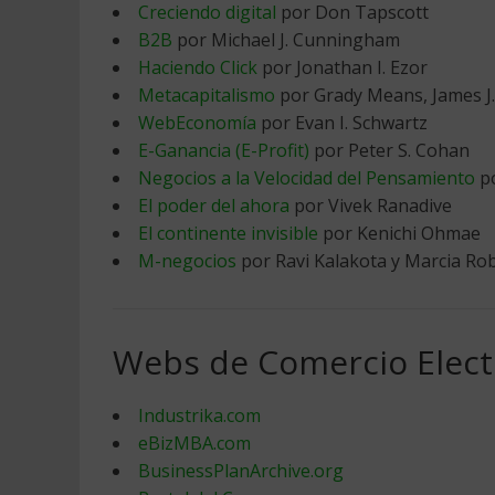
Creciendo digital
por Don Tapscott
B2B
por Michael J. Cunningham
Haciendo Click
por Jonathan I. Ezor
Metacapitalismo
por Grady Means, James J.
WebEconomía
por Evan I. Schwartz
E-Ganancia (E-Profit)
por Peter S. Cohan
Negocios a la Velocidad del Pensamiento
po
El poder del ahora
por Vivek Ranadive
El continente invisible
por Kenichi Ohmae
M-negocios
por Ravi Kalakota y Marcia Ro
Webs de Comercio Elect
Industrika.com
eBizMBA.com
BusinessPlanArchive.org