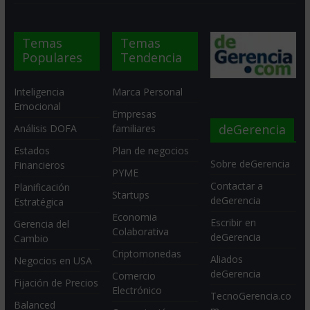
Temas
Temas
Populares
Tendencia
Inteligencia
Marca Personal
Emocional
Empresas
deGerencia
Análisis DOFA
familiares
Estados
Plan de negocios
Sobre deGerencia
Financieros
PYME
Contactar a
Planificación
Startups
deGerencia
Estratégica
Economia
Escribir en
Gerencia del
Colaborativa
deGerencia
Cambio
Criptomonedas
Aliados
Negocios en USA
deGerencia
Comercio
Fijación de Precios
Electrónico
TecnoGerencia.co
Balanced