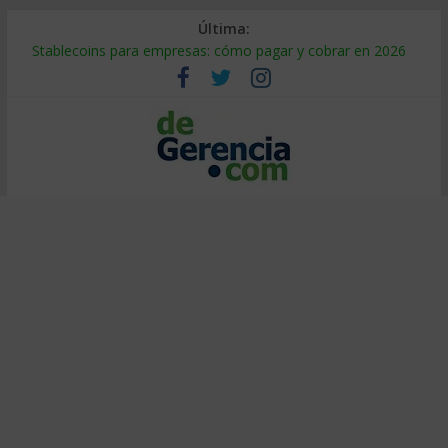
Última:
Stablecoins para empresas: cómo pagar y cobrar en 2026
Despido silencioso: qué es y por qué sale tan caro
IA en selección de personal: cómo auditarla a tiempo
Trabajo forzoso en la cadena de suministro: qué hacer
Mercado hispano de EE. UU.: cómo segmentarlo y venderle