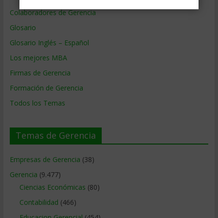
Colaboradores de Gerencia
Glosario
Glosario Inglés – Español
Los mejores MBA
Firmas de Gerencia
Formación de Gerencia
Todos los Temas
Temas de Gerencia
Empresas de Gerencia
(38)
Gerencia
(9.477)
Ciencias Económicas
(80)
Contabilidad
(466)
Educacion Gerencial
(454)