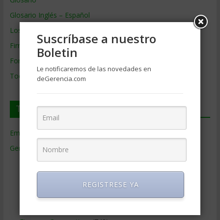
Glosario Inglés – Español
Los mejores MBA
Suscríbase a nuestro
Firmas de Gerencia
Boletin
Formación de Gerencia
Le notificaremos de las novedades en
Todos los Temas
deGerencia.com
Temas de Gerencia
Empresas de Gerencia
(38)
Gerencia
(9.477)
Ciencias Económicas
(80)
Contabilidad
(466)
REGISTRESE YA
Educacion Gerencial
(454)
Estrategia Empresarial
(304)