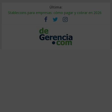
Última:
Stablecoins para empresas: cómo pagar y cobrar en 2026
Despido silencioso: qué es y por qué sale tan caro
IA en selección de personal: cómo auditarla a tiempo
Trabajo forzoso en la cadena de suministro: qué hacer
Mercado hispano de EE. UU.: cómo segmentarlo y venderle