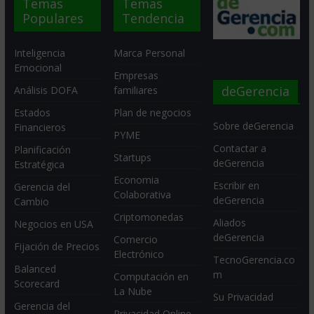
Temas
Temas
Populares
Tendencia
Inteligencia
Marca Personal
Emocional
Empresas
deGerencia
Análisis DOFA
familiares
Estados
Plan de negocios
Sobre deGerencia
Financieros
PYME
Contactar a
Planificación
Startups
deGerencia
Estratégica
Economia
Escribir en
Gerencia del
Colaborativa
deGerencia
Cambio
Criptomonedas
Aliados
Negocios en USA
deGerencia
Comercio
Fijación de Precios
Electrónico
TecnoGerencia.co
Balanced
m
Computación en
Scorecard
La Nube
Su Privacidad
Gerencia del
Privacidad Online