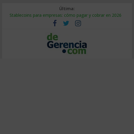
Última:
Stablecoins para empresas: cómo pagar y cobrar en 2026
Despido silencioso: qué es y por qué sale tan caro
IA en selección de personal: cómo auditarla a tiempo
Trabajo forzoso en la cadena de suministro: qué hacer
Mercado hispano de EE. UU.: cómo segmentarlo y venderle