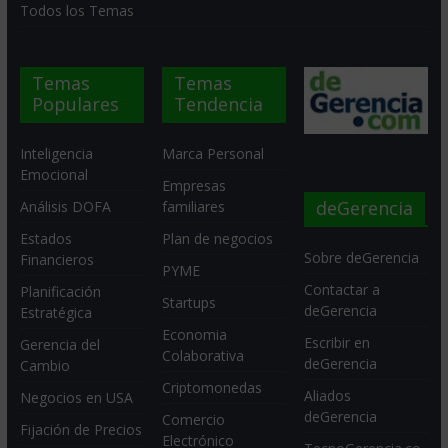
Todos los Temas
Temas
Temas
Populares
Tendencia
Inteligencia
Marca Personal
Emocional
Empresas
deGerencia
Análisis DOFA
familiares
Estados
Plan de negocios
Sobre deGerencia
Financieros
PYME
Contactar a
Planificación
Startups
deGerencia
Estratégica
Economia
Escribir en
Gerencia del
Colaborativa
deGerencia
Cambio
Criptomonedas
Aliados
Negocios en USA
deGerencia
Comercio
Fijación de Precios
Electrónico