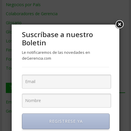
Negocios por País
Colaboradores de Gerencia
Glosario
Glosario Inglés – Español
Suscríbase a nuestro
Boletin
Los mejores MBA
Firmas de Gerencia
Le notificaremos de las novedades en
deGerencia.com
Formación de Gerencia
Todos los Temas
Temas de Gerencia
Empresas de Gerencia
(38)
Gerencia
(9.477)
Ciencias Económicas
(80)
REGISTRESE YA
Contabilidad
(466)