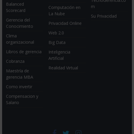
TecnoGerencia.co
Balanced
m
Computación en
Scorecard
La Nube
Su Privacidad
Gerencia del
Privacidad Online
Conocimiento
Web 2.0
Clima
organizacional
Big Data
Libros de gerencia
Inteligencia
Artificial
Cobranza
Realidad Virtual
Maestría de
gerencia MBA
Como invertir
Compensacion y
Salario