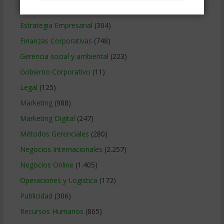
Educacion Gerencial
(454)
Estrategia Empresarial
(304)
Finanzas Corporativas
(748)
Gerencia social y ambiental
(223)
Gobierno Corporativo
(11)
Legal
(125)
Marketing
(988)
Marketing Digital
(247)
Métodos Gerenciales
(280)
Negocios Internacionales
(2.257)
Negocios Online
(1.405)
Operaciones y Logística
(172)
Publicidad
(306)
Recursos Humanos
(865)