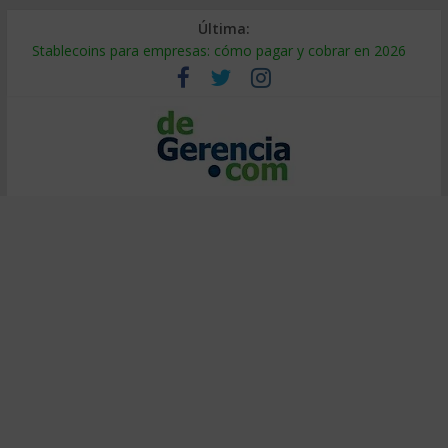
Última:
Stablecoins para empresas: cómo pagar y cobrar en 2026
Despido silencioso: qué es y por qué sale tan caro
IA en selección de personal: cómo auditarla a tiempo
Trabajo forzoso en la cadena de suministro: qué hacer
Mercado hispano de EE. UU.: cómo segmentarlo y venderle