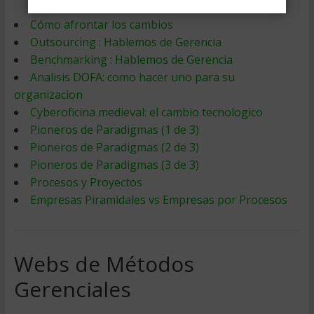
Cómo afrontar los cambios
Outsourcing : Hablemos de Gerencia
Benchmarking : Hablemos de Gerencia
Analisis DOFA: como hacer uno para su
organizacion
Cyberoficina medieval: el cambio tecnologico
Pioneros de Paradigmas (1 de 3)
Pioneros de Paradigmas (2 de 3)
Pioneros de Paradigmas (3 de 3)
Procesos y Proyectos
Empresas Piramidales vs Empresas por Procesos
Webs de Métodos
Gerenciales