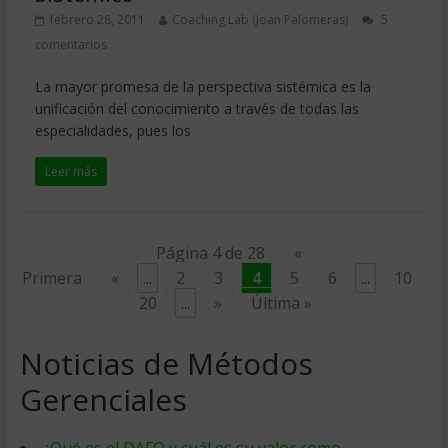
febrero 28, 2011
Coaching Lab (Joan Palomeras)
5
comentarios
La mayor promesa de la perspectiva sistémica es la
unificación del conocimiento a través de todas las
especialidades, pues los
Leer más
Página 4 de 28
«
Primera
«
...
2
3
4
5
6
...
10
20
...
»
Última »
Noticias de Métodos
Gerenciales