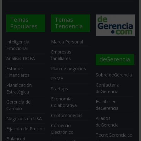
Temas
Temas
Populares
Tendencia
Inteligencia
Marca Personal
Emocional
Empresas
deGerencia
Análisis DOFA
familiares
Estados
Plan de negocios
Sobre deGerencia
Financieros
PYME
Contactar a
Planificación
Startups
deGerencia
Estratégica
Economia
Escribir en
Gerencia del
Colaborativa
deGerencia
Cambio
Criptomonedas
Aliados
Negocios en USA
deGerencia
Comercio
Fijación de Precios
Electrónico
TecnoGerencia.co
Balanced