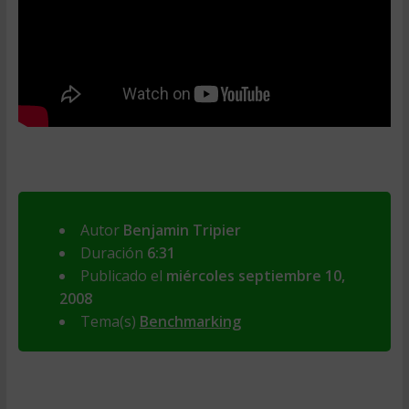
Autor
Benjamin Tripier
Duración
6:31
Publicado el
miércoles septiembre 10,
2008
Tema(s)
Benchmarking