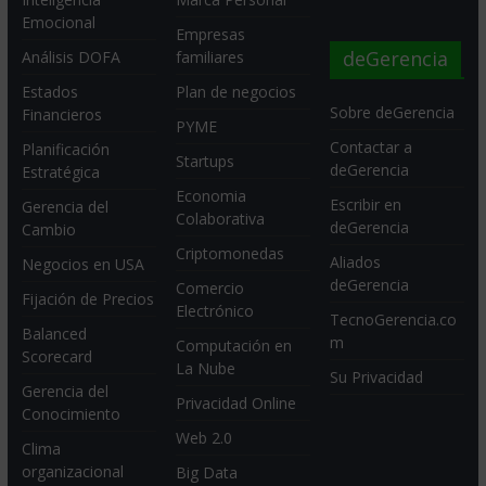
Emocional
Empresas
deGerencia
Análisis DOFA
familiares
Estados
Plan de negocios
Sobre deGerencia
Financieros
PYME
Contactar a
Planificación
Startups
deGerencia
Estratégica
Economia
Escribir en
Gerencia del
Colaborativa
deGerencia
Cambio
Criptomonedas
Aliados
Negocios en USA
deGerencia
Comercio
Fijación de Precios
Electrónico
TecnoGerencia.co
Balanced
m
Computación en
Scorecard
La Nube
Su Privacidad
Gerencia del
Privacidad Online
Conocimiento
Web 2.0
Clima
organizacional
Big Data