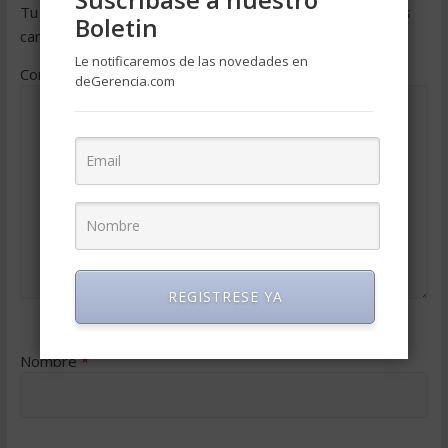
Tu dirección de correo electrónico no será publicada.
Los
Boletin
campos obligatorios están marcados con
*
Le notificaremos de las novedades en
Comentario
*
deGerencia.com
REGISTRESE YA
Nombre
*