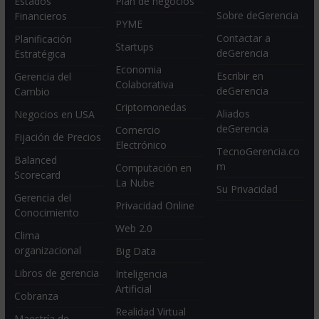
Estados
Plan de negocios
Sobre deGerencia
Financieros
PYME
Contactar a
Planificación
Startups
deGerencia
Estratégica
Economia
Escribir en
Gerencia del
Colaborativa
deGerencia
Cambio
Criptomonedas
Aliados
Negocios en USA
deGerencia
Comercio
Fijación de Precios
Electrónico
TecnoGerencia.co
Balanced
m
Computación en
Scorecard
La Nube
Su Privacidad
Gerencia del
Privacidad Online
Conocimiento
Web 2.0
Clima
organizacional
Big Data
Libros de gerencia
Inteligencia
Artificial
Cobranza
Realidad Virtual
Maestría de