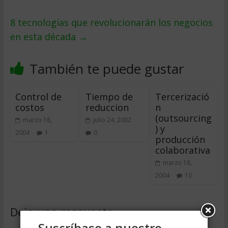
8 tecnologías que revolucionarán los negocios
en esta década
→
También te puede gustar
Control de
Tiempo de
Tercerizació
costos
reduccion
n
(outsourcing
marzo 18,
julio 24, 2002
) y
2004
1
0
producción
colaborativa
marzo 18,
2004
10
Deja una respuesta
Suscríbase a nuestro