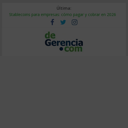
Última:
Stablecoins para empresas: cómo pagar y cobrar en 2026
Despido silencioso: qué es y por qué sale tan caro
IA en selección de personal: cómo auditarla a tiempo
Trabajo forzoso en la cadena de suministro: qué hacer
Mercado hispano de EE. UU.: cómo segmentarlo y venderle