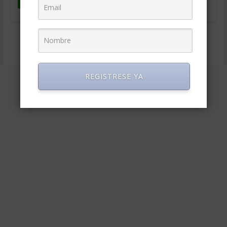
Leer más
Página 1 de 3
1
2
3
»
REGISTRESE YA