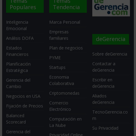
Temas
Temas
Populares
Tendencia
Inteligencia
Marca Personal
Emocional
Empresas
deGerencia
Análisis DOFA
familiares
Estados
Plan de negocios
Sobre deGerencia
Financieros
PYME
Contactar a
Planificación
Startups
deGerencia
Estratégica
Economia
Escribir en
Gerencia del
Colaborativa
deGerencia
Cambio
Criptomonedas
Aliados
Negocios en USA
deGerencia
Comercio
Fijación de Precios
Electrónico
TecnoGerencia.co
Balanced
m
Computación en
Scorecard
La Nube
Su Privacidad
Gerencia del
Privacidad Online