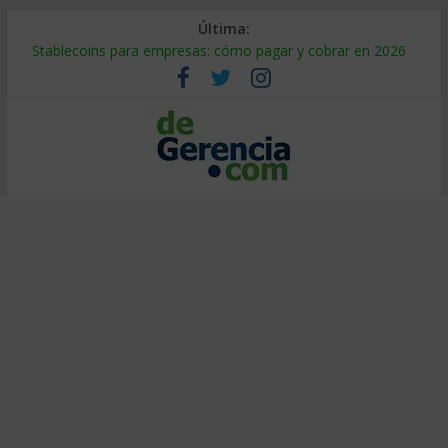
Última:
Stablecoins para empresas: cómo pagar y cobrar en 2026
Despido silencioso: qué es y por qué sale tan caro
IA en selección de personal: cómo auditarla a tiempo
Trabajo forzoso en la cadena de suministro: qué hacer
Mercado hispano de EE. UU.: cómo segmentarlo y venderle