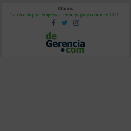
Última:
Stablecoins para empresas: cómo pagar y cobrar en 2026
Despido silencioso: qué es y por qué sale tan caro
IA en selección de personal: cómo auditarla a tiempo
Trabajo forzoso en la cadena de suministro: qué hacer
Mercado hispano de EE. UU.: cómo segmentarlo y venderle