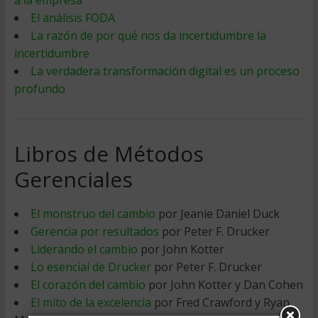
a la empresa
El análisis FODA
La razón de por qué nos da incertidumbre la
incertidumbre
La verdadera transformación digital es un proceso
profundo
Libros de Métodos
Gerenciales
El monstruo del cambio
por Jeanie Daniel Duck
Gerencia por resultados
por Peter F. Drucker
Liderando el cambio
por John Kotter
Lo esencial de Drucker
por Peter F. Drucker
El corazón del cambio
por John Kotter y Dan Cohen
El mito de la excelencia
por Fred Crawford y Ryan