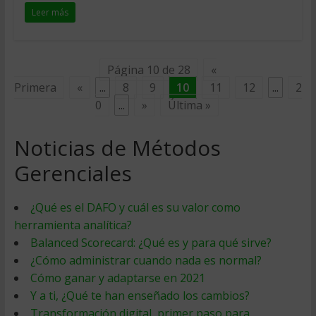
Leer más
Página 10 de 28
«
Primera
«
...
8
9
10
11
12
...
2
0
...
»
Última »
Noticias de Métodos
Gerenciales
¿Qué es el DAFO y cuál es su valor como
herramienta analítica?
Balanced Scorecard: ¿Qué es y para qué sirve?
¿Cómo administrar cuando nada es normal?
Cómo ganar y adaptarse en 2021
Y a ti, ¿Qué te han enseñado los cambios?
Transformación digital, primer paso para