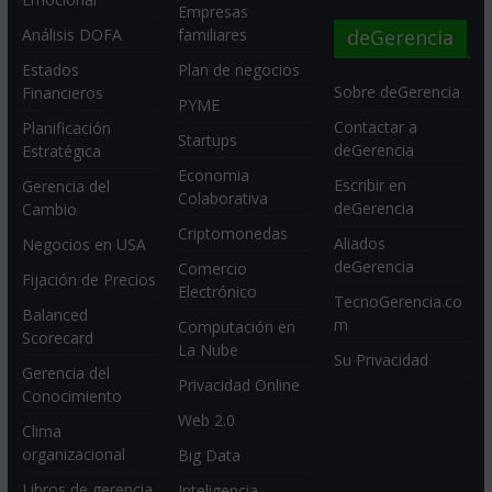
Empresas
deGerencia
Análisis DOFA
familiares
Estados
Plan de negocios
Sobre deGerencia
Financieros
PYME
Contactar a
Planificación
Startups
deGerencia
Estratégica
Economia
Escribir en
Gerencia del
Colaborativa
deGerencia
Cambio
Criptomonedas
Aliados
Negocios en USA
deGerencia
Comercio
Fijación de Precios
Electrónico
TecnoGerencia.co
Balanced
m
Computación en
Scorecard
La Nube
Su Privacidad
Gerencia del
Privacidad Online
Conocimiento
Web 2.0
Clima
organizacional
Big Data
Libros de gerencia
Inteligencia