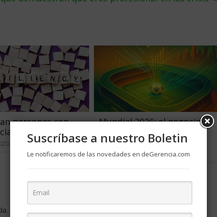
can personas con
Mundial 2026: el negocio
cia
detrás de USD 13.000
Suscríbase a nuestro Boletin
millones
2020
1
julio 3, 2026
0
Le notificaremos de las novedades en deGerencia.com
da.
Los campos obligatorios están marcados con
*