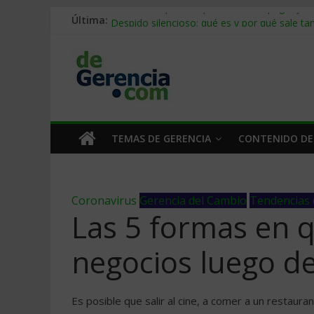
Última:
Stablecoins para empresas: cómo pagar y c
Despido silencioso: qué es y por qué sale ta
IA en selección de personal: cómo auditarla
Trabajo forzoso en la cadena de suministro:
Mercado hispano de EE. UU.: cómo segmenta
TEMAS DE GERENCIA
CONTENIDO DE
Coronavirus
Gerencia del Cambio
Tendencias 
Las 5 formas en 
negocios luego d
Es posible que salir al cine, a comer a un restau