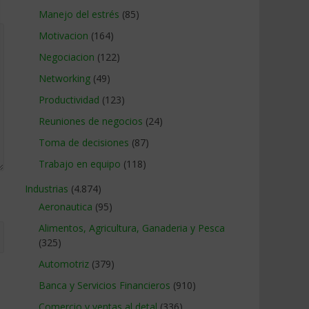
Manejo del estrés
(85)
Motivacion
(164)
Negociacion
(122)
Networking
(49)
Productividad
(123)
Reuniones de negocios
(24)
Toma de decisiones
(87)
Trabajo en equipo
(118)
Industrias
(4.874)
Aeronautica
(95)
Alimentos, Agricultura, Ganaderia y Pesca
(325)
Automotriz
(379)
Banca y Servicios Financieros
(910)
Comercio y ventas al detal
(336)