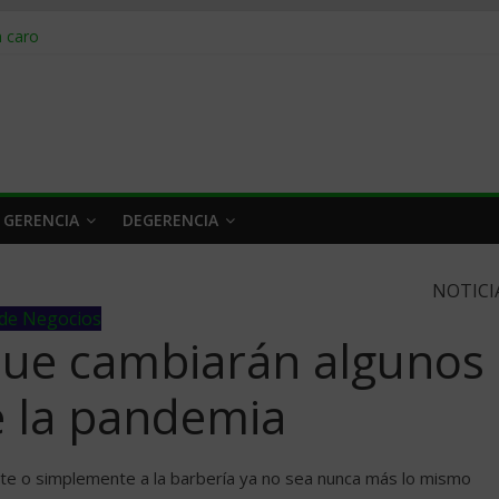
obrar en 2026
n caro
 a tiempo
 qué hacer
rlo y venderle
 GERENCIA
DEGERENCIA
NOTICI
de Negocios
que cambiarán algunos
e la pandemia
rante o simplemente a la barbería ya no sea nunca más lo mismo