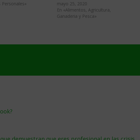
s Personales»
mayo 25, 2020
En «Alimentos, Agricultura,
Ganaderia y Pesca»
book?
 que demuestran que eres profesional en las crisis