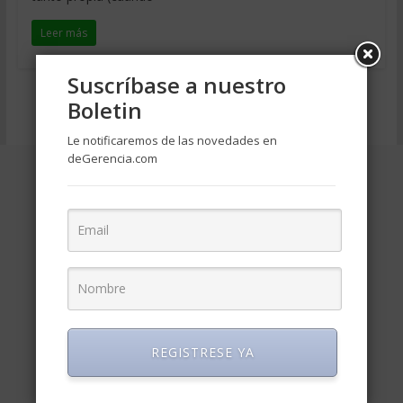
Leer más
Suscríbase a nuestro
Boletin
Página 1 de 4
1
2
3
4
»
Le notificaremos de las novedades en
deGerencia.com
REGISTRESE YA