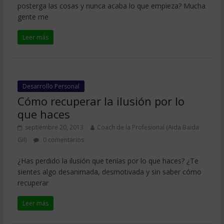
posterga las cosas y nunca acaba lo que empieza? Mucha
gente me
Leer más
Desarrollo Personal
Cómo recuperar la ilusión por lo
que haces
septiembre 20, 2013
Coach de la Profesional (Aida Baida
Gil)
0 comentarios
¿Has perdido la ilusión que tenías por lo que haces? ¿Te
sientes algo desanimada, desmotivada y sin saber cómo
recuperar
Leer más