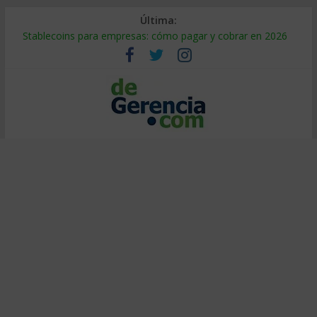
Última:
Stablecoins para empresas: cómo pagar y cobrar en 2026
Despido silencioso: qué es y por qué sale tan caro
IA en selección de personal: cómo auditarla a tiempo
Trabajo forzoso en la cadena de suministro: qué hacer
Mercado hispano de EE. UU.: cómo segmentarlo y venderle