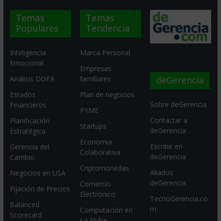
Temas
Temas
Populares
Tendencia
Inteligencia
Marca Personal
Emocional
Empresas
deGerencia
Análisis DOFA
familiares
Estados
Plan de negocios
Sobre deGerencia
Financieros
PYME
Contactar a
Planificación
Startups
deGerencia
Estratégica
Economia
Escribir en
Gerencia del
Colaborativa
deGerencia
Cambio
Criptomonedas
Aliados
Negocios en USA
deGerencia
Comercio
Fijación de Precios
Electrónico
TecnoGerencia.co
Balanced
m
Computación en
Scorecard
La Nube