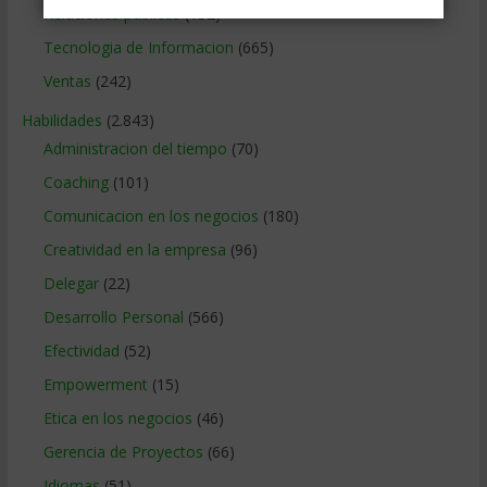
Relaciones publicas
(132)
Tecnologia de Informacion
(665)
Ventas
(242)
Habilidades
(2.843)
Administracion del tiempo
(70)
Coaching
(101)
Comunicacion en los negocios
(180)
Creatividad en la empresa
(96)
Delegar
(22)
Desarrollo Personal
(566)
Efectividad
(52)
Empowerment
(15)
Etica en los negocios
(46)
Gerencia de Proyectos
(66)
Idiomas
(51)