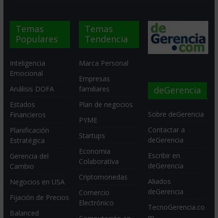
Temas
Temas
Populares
Tendencia
Inteligencia
Marca Personal
Emocional
Empresas
deGerencia
Análisis DOFA
familiares
Estados
Plan de negocios
Sobre deGerencia
Financieros
PYME
Contactar a
Planificación
Startups
deGerencia
Estratégica
Economia
Escribir en
Gerencia del
Colaborativa
deGerencia
Cambio
Criptomonedas
Aliados
Negocios en USA
deGerencia
Comercio
Fijación de Precios
Electrónico
TecnoGerencia.co
Balanced
m