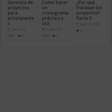
Gerencia de
Como hacer
¿Por qué
proyectos
un
fracasan los
para
cronograma
proyectos?
principiante
práctico y
Parte II
s
útil.
abril 17, 2003
marzo 14,
octubre 30,
9
2002
21
2008
2