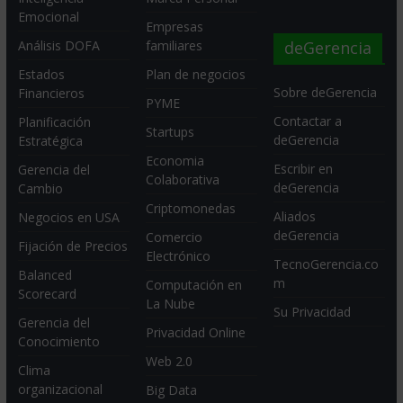
Emocional
Empresas
deGerencia
Análisis DOFA
familiares
Estados
Plan de negocios
Sobre deGerencia
Financieros
PYME
Contactar a
Planificación
Startups
deGerencia
Estratégica
Economia
Escribir en
Gerencia del
Colaborativa
deGerencia
Cambio
Criptomonedas
Aliados
Negocios en USA
deGerencia
Comercio
Fijación de Precios
Electrónico
TecnoGerencia.co
Balanced
m
Computación en
Scorecard
La Nube
Su Privacidad
Gerencia del
Privacidad Online
Conocimiento
Web 2.0
Clima
organizacional
Big Data