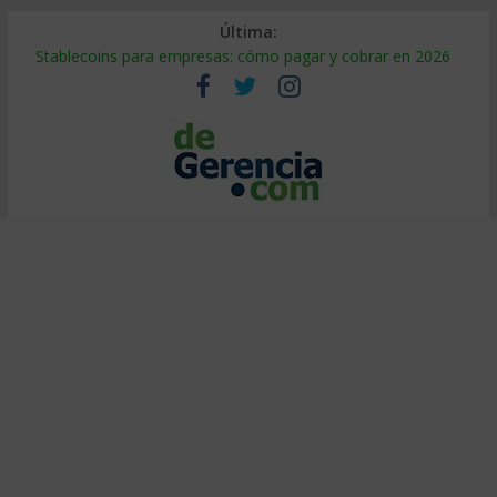
Última:
Stablecoins para empresas: cómo pagar y cobrar en 2026
Despido silencioso: qué es y por qué sale tan caro
IA en selección de personal: cómo auditarla a tiempo
Trabajo forzoso en la cadena de suministro: qué hacer
Mercado hispano de EE. UU.: cómo segmentarlo y venderle