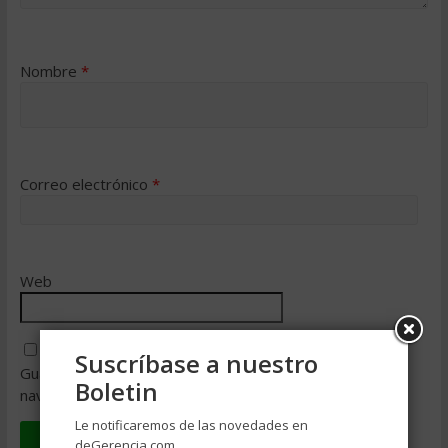
Nombre
*
Correo electrónico
*
Web
Suscríbase a nuestro
Guarda mi nombre, correo electrónico y web en este
Boletin
navegador para la próxima vez que comente.
Le notificaremos de las novedades en
deGerencia.com