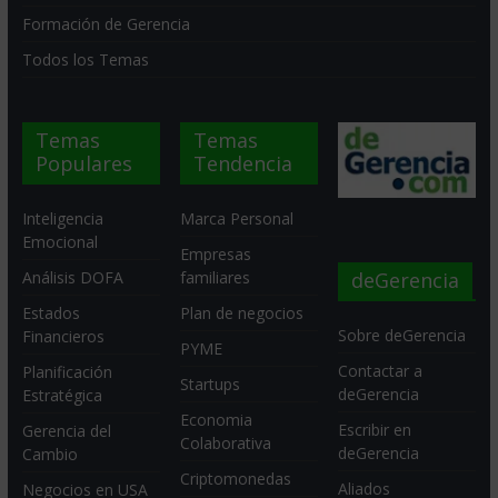
Formación de Gerencia
Todos los Temas
Temas
Temas
Populares
Tendencia
Inteligencia
Marca Personal
Emocional
Empresas
deGerencia
Análisis DOFA
familiares
Estados
Plan de negocios
Sobre deGerencia
Financieros
PYME
Contactar a
Planificación
Startups
deGerencia
Estratégica
Economia
Escribir en
Gerencia del
Colaborativa
deGerencia
Cambio
Criptomonedas
Aliados
Negocios en USA