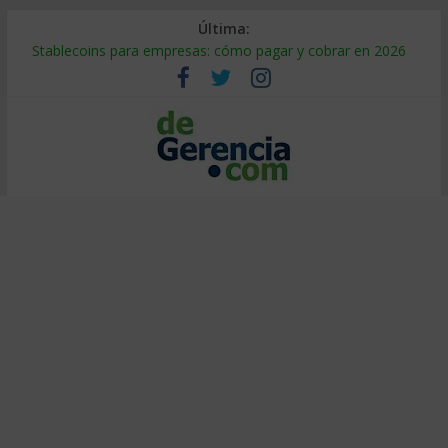
Última:
Stablecoins para empresas: cómo pagar y cobrar en 2026
Despido silencioso: qué es y por qué sale tan caro
IA en selección de personal: cómo auditarla a tiempo
Trabajo forzoso en la cadena de suministro: qué hacer
Mercado hispano de EE. UU.: cómo segmentarlo y venderle