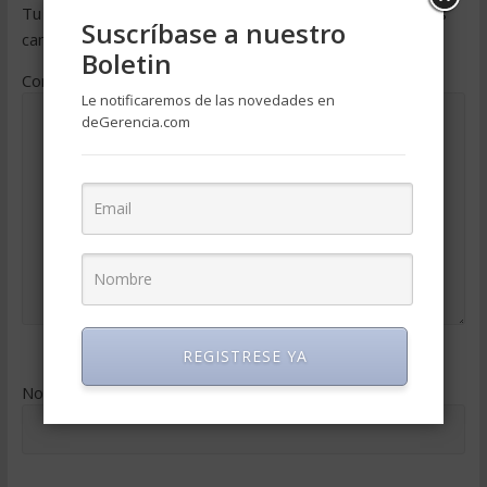
Tu dirección de correo electrónico no será publicada.
Los
Suscríbase a nuestro
campos obligatorios están marcados con
*
Boletin
Comentario
*
Le notificaremos de las novedades en
deGerencia.com
REGISTRESE YA
Nombre
*