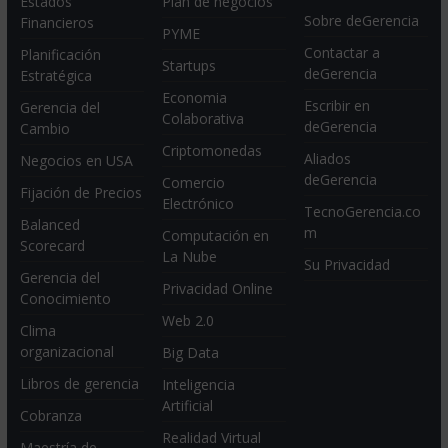
Estados
Plan de negocios
Sobre deGerencia
Financieros
PYME
Contactar a
Planificación
Startups
deGerencia
Estratégica
Economia
Escribir en
Gerencia del
Colaborativa
deGerencia
Cambio
Criptomonedas
Aliados
Negocios en USA
deGerencia
Comercio
Fijación de Precios
Electrónico
TecnoGerencia.co
Balanced
m
Computación en
Scorecard
La Nube
Su Privacidad
Gerencia del
Privacidad Online
Conocimiento
Web 2.0
Clima
organizacional
Big Data
Libros de gerencia
Inteligencia
Artificial
Cobranza
Realidad Virtual
Maestría de