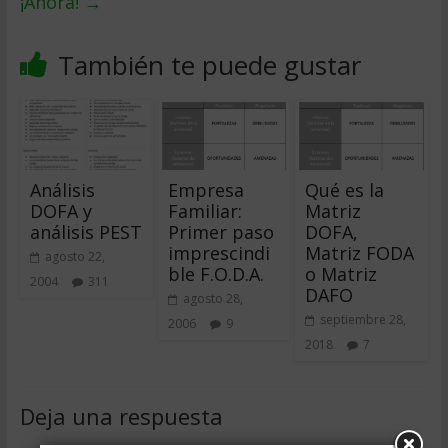
¡Ahora!
→
También te puede gustar
Análisis
Empresa
Qué es la
DOFA y
Familiar:
Matriz
análisis PEST
Primer paso
DOFA,
imprescindi
Matriz FODA
agosto 22,
ble F.O.D.A.
o Matriz
2004
311
DAFO
agosto 28,
septiembre 28,
2006
9
2018
7
Deja una respuesta