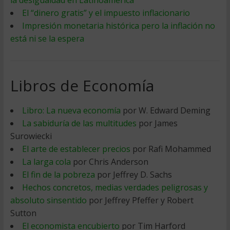
la desigualdad en Latinoamerica
El “dinero gratis” y el impuesto inflacionario
Impresión monetaria histórica pero la inflación no
está ni se la espera
Libros de Economía
Libro: La nueva economía
por W. Edward Deming
La sabiduría de las multitudes
por James
Surowiecki
El arte de establecer precios
por Rafi Mohammed
La larga cola
por Chris Anderson
El fin de la pobreza
por Jeffrey D. Sachs
Hechos concretos, medias verdades peligrosas y
absoluto sinsentido
por Jeffrey Pfeffer y Robert
Sutton
El economista encubierto
por Tim Harford