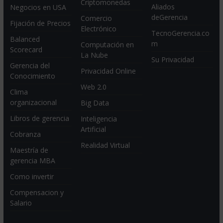
Criptomonedas
Aliados
Negocios en USA
deGerencia
Comercio
Fijación de Precios
Electrónico
TecnoGerencia.co
Balanced
m
Computación en
Scorecard
La Nube
Su Privacidad
Gerencia del
Privacidad Online
Conocimiento
Web 2.0
Clima
organizacional
Big Data
Libros de gerencia
Inteligencia
Artificial
Cobranza
Realidad Virtual
Maestría de
gerencia MBA
Como invertir
Compensacion y
Salario