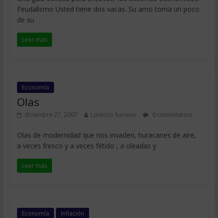
Feudalismo Usted tiene dos vacas. Su amo toma un poco
de su
Leer más
Economía
Olas
diciembre 27, 2007
Lorenzo Soriano
0 comentarios
Olas de modernidad que nos invaden, huracanes de aire,
a veces fresco y a veces fétido , a oleadas y
Leer más
Economía
Inflación