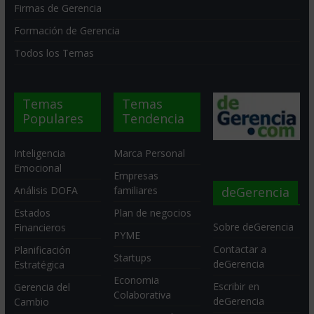
Firmas de Gerencia
Formación de Gerencia
Todos los Temas
Temas
Temas
Populares
Tendencia
Inteligencia
Marca Personal
Emocional
Empresas
deGerencia
Análisis DOFA
familiares
Estados
Plan de negocios
Sobre deGerencia
Financieros
PYME
Contactar a
Planificación
Startups
deGerencia
Estratégica
Economia
Escribir en
Gerencia del
Colaborativa
deGerencia
Cambio