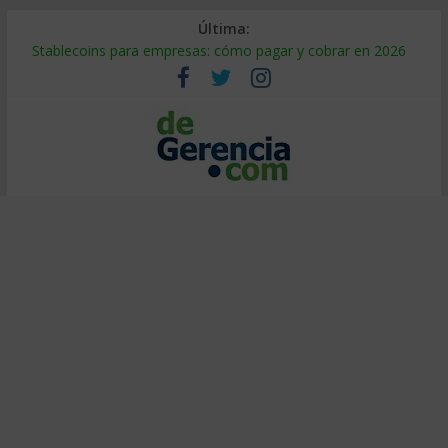
Última:
Stablecoins para empresas: cómo pagar y cobrar en 2026
Despido silencioso: qué es y por qué sale tan caro
IA en selección de personal: cómo auditarla a tiempo
Trabajo forzoso en la cadena de suministro: qué hacer
Mercado hispano de EE. UU.: cómo segmentarlo y venderle