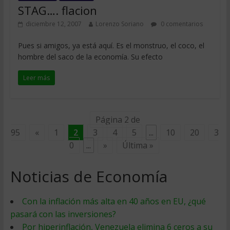
STAG…. flacion
diciembre 12, 2007
Lorenzo Soriano
0 comentarios
Pues si amigos, ya está aquí. Es el monstruo, el coco, el
hombre del saco de la economía. Su efecto
Leer más
Página 2 de
95
«
1
2
3
4
5
...
10
20
3
0
...
»
Última »
Noticias de Economía
Con la inflación más alta en 40 años en EU, ¿qué
pasará con las inversiones?
Por hiperinflación, Venezuela elimina 6 ceros a su