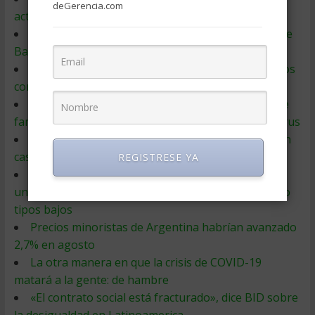
deGerencia.com
actuales favorecen la desigualdad
Pandemia puede aumentar pobreza extrema, dice
Banco Mundial
Fracasó la lucha contra la pobreza, ¿y si probamos
con la lucha para crear más riqueza?
Cómo el hambre está minando la vida de miles de
familias en Estados Unidos por la crisis de coronavirus
En el segundo trimestre la pobreza será 46%: son
casi 21 millones de personas en todo el país
REGISTRESE YA
Apuesta arriesgada a la vista: la FED pronostica
una explosión inflacionaria, pero sigue prometiendo
tipos bajos
Precios minoristas de Argentina habrían avanzado
2,7% en agosto
La otra manera en que la crisis de COVID-19
matará a la gente: de hambre
«El contrato social está fracturado», dice BID sobre