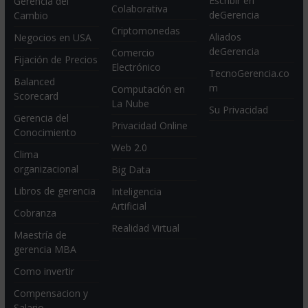
Escribir en
Gerencia del
Colaborativa
deGerencia
Cambio
Criptomonedas
Aliados
Negocios en USA
deGerencia
Comercio
Fijación de Precios
Electrónico
TecnoGerencia.co
Balanced
m
Computación en
Scorecard
La Nube
Su Privacidad
Gerencia del
Privacidad Online
Conocimiento
Web 2.0
Clima
organizacional
Big Data
Libros de gerencia
Inteligencia
Artificial
Cobranza
Realidad Virtual
Maestría de
gerencia MBA
Como invertir
Compensacion y
Salario