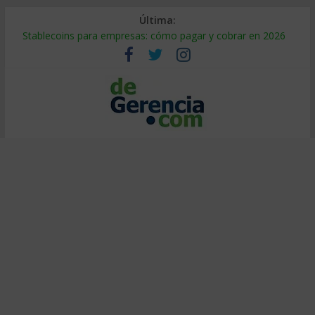
Última:
Stablecoins para empresas: cómo pagar y cobrar en 2026
Despido silencioso: qué es y por qué sale tan caro
IA en selección de personal: cómo auditarla a tiempo
Trabajo forzoso en la cadena de suministro: qué hacer
Mercado hispano de EE. UU.: cómo segmentarlo y venderle