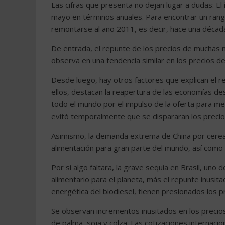
Las cifras que presenta no dejan lugar a dudas: El
mayo en términos anuales. Para encontrar un rang
remontarse al año 2011, es decir, hace una décad
De entrada, el repunte de los precios de muchas ma
observa en una tendencia similar en los precios de
Desde luego, hay otros factores que explican el re
ellos, destacan la reapertura de las economías d
todo el mundo por el impulso de la oferta para 
evitó temporalmente que se dispararan los precio
Asimismo, la demanda extrema de China por cereal
alimentación para gran parte del mundo, así como p
Por si algo faltara, la grave sequía en Brasil, uno
alimentario para el planeta, más el repunte inusit
energética del biodiesel, tienen presionados los pr
Se observan incrementos inusitados en los precios
de palma, soja y colza. Las cotizaciones internaci