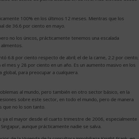
cticamente 100% en los últimos 12 meses. Mientras que los
ual de 36.6 por ciento en mayo.
 pero no los únicos, prácticamente tenemos una escalada
 alimentos.
ó 6.8 por ciento respecto de abril; el de la carne, 2.2 por ciento;
en el mes y 28 por ciento en un año. Es un aumento masivo en los
a global, para preocupar a cualquiera.
problemas al mundo, pero también en otro sector básico, en la
presiones sobre este sector, en todo el mundo, pero de manera
s que no lo son tanto.
es ya el mayor desde el cuarto trimestre de 2006, especialmente
Singapur, aunque prácticamente nadie se salva.
ios de la Vivienda de la consultora inmobiliaria Knight Frank, en