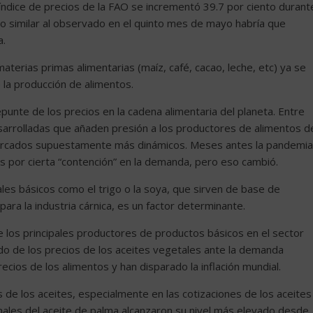
 índice de precios de la FAO se incrementó 39.7 por ciento durant
o similar al observado en el quinto mes de mayo habría que
a.
terias primas alimentarias (maíz, café, cacao, leche, etc) ya se
 la producción de alimentos.
punte de los precios en la cadena alimentaria del planeta. Entre
esarrolladas que añaden presión a los productores de alimentos d
mercados supuestamente más dinámicos. Meses antes la pandemia
s por cierta “contención” en la demanda, pero eso cambió.
es básicos como el trigo o la soya, que sirven de base de
ara la industria cárnica, es un factor determinante.
 de los principales productores de productos básicos en el sector
ado de los precios de los aceites vegetales ante la demanda
ecios de los alimentos y han disparado la inflación mundial.
 de los aceites, especialmente en las cotizaciones de los aceites
onales del aceite de palma alcanzaron su nivel más elevado desde