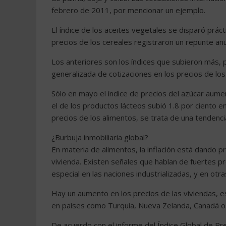
febrero de 2011, por mencionar un ejemplo.
El índice de los aceites vegetales se disparó prá
precios de los cereales registraron un repunte an
Los anteriores son los índices que subieron más,
generalizada de cotizaciones en los precios de los
Sólo en mayo el índice de precios del azúcar aument
el de los productos lácteos subió 1.8 por ciento 
precios de los alimentos, se trata de una tendenci
¿Burbuja inmobiliaria global?
En materia de alimentos, la inflación está dando 
vivienda. Existen señales que hablan de fuertes 
especial en las naciones industrializadas, y en otra
Hay un aumento en los precios de las viviendas, 
en países como Turquía, Nueva Zelanda, Canadá o 
De acuerdo con el informe del Índice Global de Prec