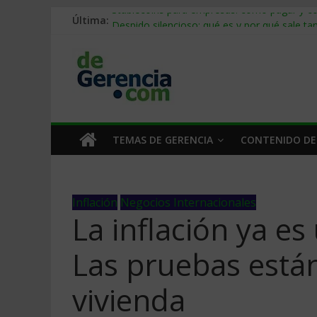
Última:
Stablecoins para empresas: cómo pagar y c
Despido silencioso: qué es y por qué sale ta
IA en selección de personal: cómo auditarla
Trabajo forzoso en la cadena de suministro:
Mercado hispano de EE. UU.: cómo segmenta
TEMAS DE GERENCIA
CONTENIDO DE
Inflación
Negocios Internacionales
La inflación ya e
Las pruebas están
vivienda