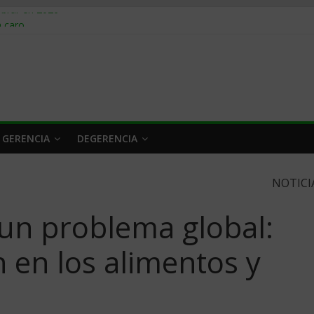
obrar en 2026
n caro
 a tiempo
 qué hacer
rlo y venderle
 GERENCIA
DEGERENCIA
NOTICI
s un problema global:
 en los alimentos y