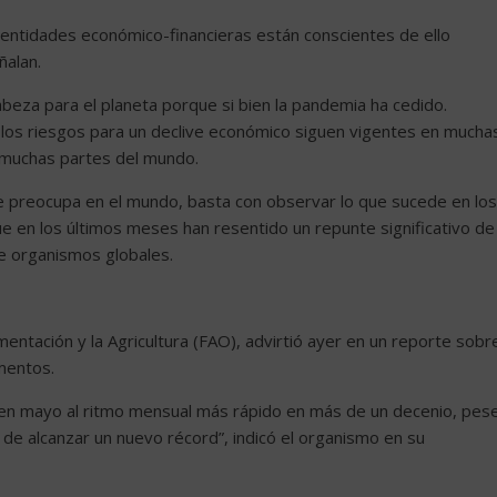
y entidades económico-financieras están conscientes de ello
ñalan.
abeza para el planeta porque si bien la pandemia ha cedido.
 los riesgos para un declive económico siguen vigentes en mucha
n muchas partes del mundo.
que preocupa en el mundo, basta con observar lo que sucede en los
ue en los últimos meses han resentido un repunte significativo de
de organismos globales.
mentación y la Agricultura (FAO), advirtió ayer en un reporte sobr
imentos.
 en mayo al ritmo mensual más rápido en más de un decenio, pes
 de alcanzar un nuevo récord”, indicó el organismo en su