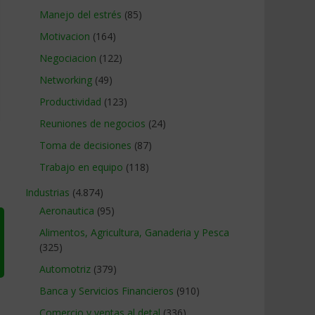
Manejo del estrés
(85)
Motivacion
(164)
Negociacion
(122)
Networking
(49)
Productividad
(123)
Reuniones de negocios
(24)
Toma de decisiones
(87)
Trabajo en equipo
(118)
Industrias
(4.874)
Aeronautica
(95)
Alimentos, Agricultura, Ganaderia y Pesca
(325)
Automotriz
(379)
Banca y Servicios Financieros
(910)
Comercio y ventas al detal
(336)