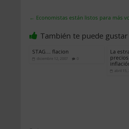
←
Economistas están listos para más vol
También te puede gustar
STAG…. flacion
La estr
precios
diciembre 12, 2007
0
inflació
abril 15,