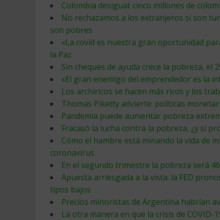
Colombia desigual: cinco millones de colom
No rechazamos a los extranjeros si son tur
son pobres
«La covid es nuestra gran oportunidad p
la Paz
Sin cheques de ayuda crece la pobreza, el 
«El gran enemigo del emprendedor es la in
Los archiricos se hacen más ricos y los tr
Thomas Piketty advierte: políticas monetar
Pandemia puede aumentar pobreza extrem
Fracasó la lucha contra la pobreza, ¿y si p
Cómo el hambre está minando la vida de mil
coronavirus
En el segundo trimestre la pobreza será 46
Apuesta arriesgada a la vista: la FED prono
tipos bajos
Precios minoristas de Argentina habrían 
La otra manera en que la crisis de COVID-1