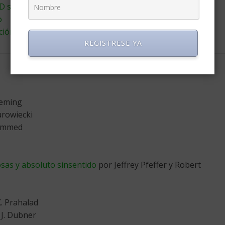
BID sobre la desigualdad en Latinoamerica
o
ción no está ni se la espera
REGISTRESE YA
Deming
rowiecki
ammed
sas y absoluto sinsentido
por Jeffrey Pfeffer y Robert
. Prahalad
 J. Dubner