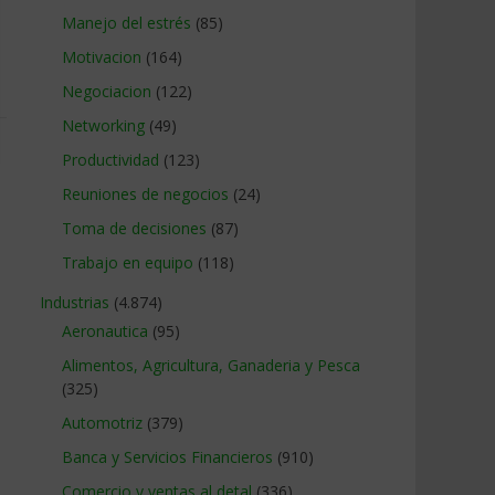
Manejo del estrés
(85)
Motivacion
(164)
Negociacion
(122)
Networking
(49)
Productividad
(123)
Reuniones de negocios
(24)
Toma de decisiones
(87)
Trabajo en equipo
(118)
Industrias
(4.874)
Aeronautica
(95)
Alimentos, Agricultura, Ganaderia y Pesca
(325)
Automotriz
(379)
Banca y Servicios Financieros
(910)
Comercio y ventas al detal
(336)