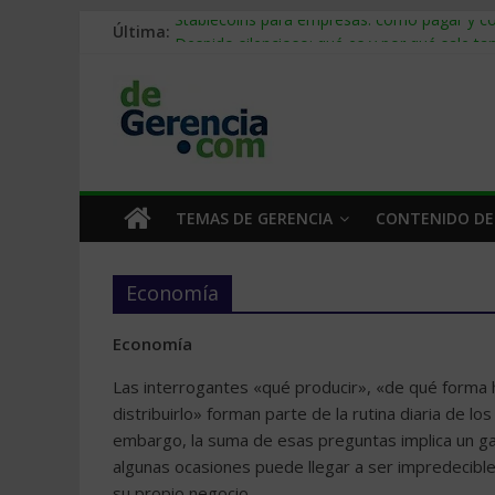
Última:
Stablecoins para empresas: cómo pagar y c
Despido silencioso: qué es y por qué sale ta
IA en selección de personal: cómo auditarla
Trabajo forzoso en la cadena de suministro:
Mercado hispano de EE. UU.: cómo segmenta
TEMAS DE GERENCIA
CONTENIDO DE
Economía
Economía
Las interrogantes «qué producir», «de qué forma
distribuirlo» forman parte de la rutina diaria de l
embargo, la suma de esas preguntas implica un g
algunas ocasiones puede llegar a ser impredecibl
su propio negocio.