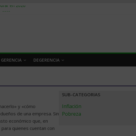
obrar en 2026
n caro
 a tiempo
 qué hacer
rlo y venderle
 GERENCIA
DEGERENCIA
SUB-CATEGORIAS
Inflación
 hacerlo» y «cómo
os dueños de una empresa. Sin
Pobreza
asto económico que, en
e para quienes cuentan con