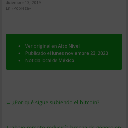
diciembre 13, 2019
En «Pobreza»
Ver original en
Alto Nivel
Publicado el
lunes noviembre 23, 2020
Noticia local de
México
←
¿Por qué sigue subiendo el bitcoin?
Trabajo remoto reduciría brecha de género en