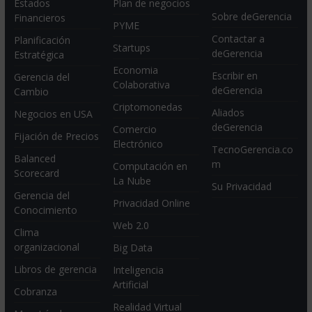
Estados
Plan de negocios
Sobre deGerencia
Financieros
PYME
Contactar a
Planificación
Startups
deGerencia
Estratégica
Economia
Escribir en
Gerencia del
Colaborativa
deGerencia
Cambio
Criptomonedas
Aliados
Negocios en USA
deGerencia
Comercio
Fijación de Precios
Electrónico
TecnoGerencia.co
Balanced
m
Computación en
Scorecard
La Nube
Su Privacidad
Gerencia del
Privacidad Online
Conocimiento
Web 2.0
Clima
organizacional
Big Data
Libros de gerencia
Inteligencia
Artificial
Cobranza
Realidad Virtual