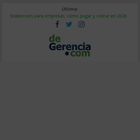
Última:
Stablecoins para empresas: cómo pagar y cobrar en 2026
Despido silencioso: qué es y por qué sale tan caro
IA en selección de personal: cómo auditarla a tiempo
Trabajo forzoso en la cadena de suministro: qué hacer
Mercado hispano de EE. UU.: cómo segmentarlo y venderle