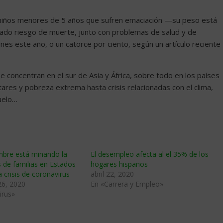
 niños menores de 5 años que sufren emaciación —su peso está
vado riesgo de muerte, junto con problemas de salud y de
nes este año, o un catorce por ciento, según un artículo reciente
 concentran en el sur de Asia y África, sobre todo en los países
ares y pobreza extrema hasta crisis relacionadas con el clima,
suelo…
bre está minando la
El desempleo afecta al el 35% de los
s de familias en Estados
hogares hispanos
a crisis de coronavirus
abril 22, 2020
26, 2020
En «Carrera y Empleo»
irus»