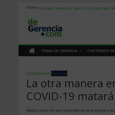
Última:
Stablecoins para empresas: cómo pagar y c
Despido silencioso: qué es y por qué sale ta
IA en selección de personal: cómo auditarla
Trabajo forzoso en la cadena de suministro:
Mercado hispano de EE. UU.: cómo segmenta
TEMAS DE GERENCIA
CONTENIDO DE
Coronavirus
Pobreza
La otra manera en
COVID-19 matará 
Mucho antes de que la pandemia se propagara en s