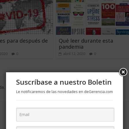
es para después de
Qué leer durante esta
pandemia
 2020
0
abril 12, 2020
0
Suscríbase a nuestro Boletin
da.
Los campos obligatorios están marcados con
*
Le notificaremos de las novedades en deGerencia.com