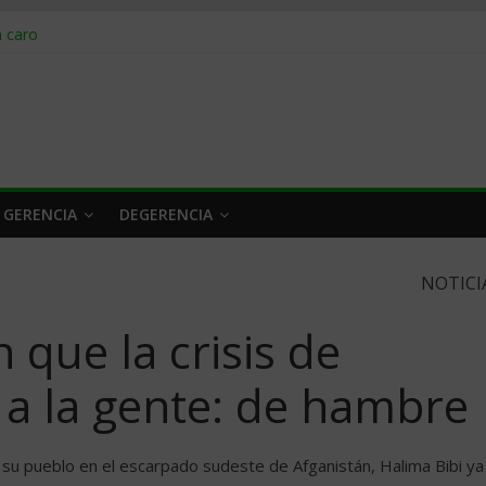
obrar en 2026
n caro
 a tiempo
 qué hacer
rlo y venderle
 GERENCIA
DEGERENCIA
NOTICI
 que la crisis de
a la gente: de hambre
u pueblo en el escarpado sudeste de Afganistán, Halima Bibi ya