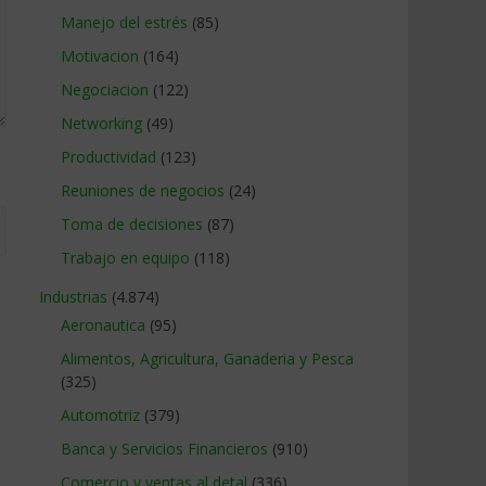
Manejo del estrés
(85)
Motivacion
(164)
Negociacion
(122)
Networking
(49)
Productividad
(123)
Reuniones de negocios
(24)
Toma de decisiones
(87)
Trabajo en equipo
(118)
Industrias
(4.874)
Aeronautica
(95)
Alimentos, Agricultura, Ganaderia y Pesca
(325)
Automotriz
(379)
Banca y Servicios Financieros
(910)
Comercio y ventas al detal
(336)