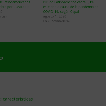
de latinoamericanos
PIB de Latinoamérica caerá 9,1%
mbre por COVID-19
este año a causa de la pandemia de
20
COVID-19, según Cepal
irus»
agosto 1, 2020
En «Coronavirus»
20
 características