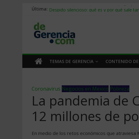
Última:
Stablecoins para empresas: cómo pagar y c
Despido silencioso: qué es y por qué sale ta
IA en selección de personal: cómo auditarla
Trabajo forzoso en la cadena de suministro:
Mercado hispano de EE. UU.: cómo segmenta
TEMAS DE GERENCIA
CONTENIDO DE
Coronavirus
Negocios en Mexico
Pobreza
La pandemia de C
12 millones de p
En medio de los retos económicos que atraviesa M