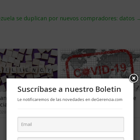
ezuela se duplican por nuevos compradores: datos
Suscríbase a nuestro Boletin
can personas con
Lecciones para después de
Le notificaremos de las novedades en deGerencia.com
cia
la crisis
2020
1
abril 17, 2020
0