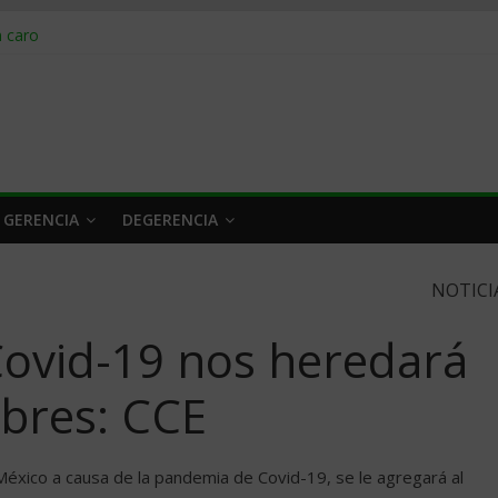
obrar en 2026
n caro
 a tiempo
 qué hacer
rlo y venderle
 GERENCIA
DEGERENCIA
NOTICI
ovid-19 nos heredará
obres: CCE
éxico a causa de la pandemia de Covid-19, se le agregará al