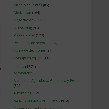
Manejo del estrés
(85)
Motivacion
(164)
Negociacion
(122)
Networking
(49)
Productividad
(123)
Reuniones de negocios
(24)
Toma de decisiones
(87)
Trabajo en equipo
(118)
Industrias
(4.874)
Aeronautica
(95)
Alimentos, Agricultura, Ganaderia y Pesca
(325)
Automotriz
(379)
Banca y Servicios Financieros
(910)
Comercio y ventas al detal
(336)