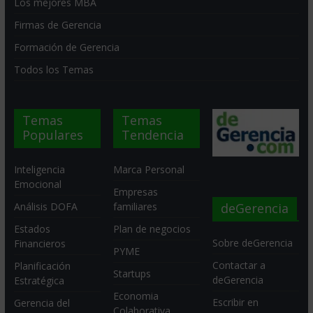
Los mejores MBA
Firmas de Gerencia
Formación de Gerencia
Todos los Temas
Temas
Temas
Populares
Tendencia
Inteligencia
Marca Personal
Emocional
Empresas
deGerencia
Análisis DOFA
familiares
Estados
Plan de negocios
Sobre deGerencia
Financieros
PYME
Contactar a
Planificación
Startups
deGerencia
Estratégica
Economia
Escribir en
Gerencia del
Colaborativa