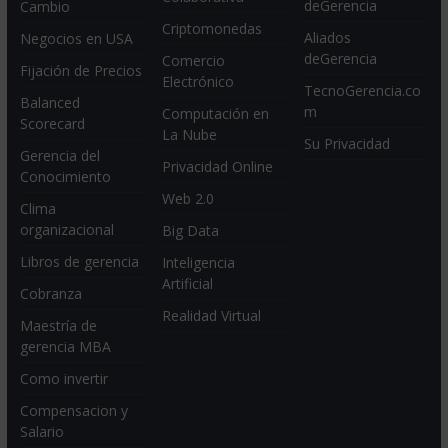
deGerencia
Cambio
Criptomonedas
Aliados
Negocios en USA
deGerencia
Comercio
Fijación de Precios
Electrónico
TecnoGerencia.co
Balanced
m
Computación en
Scorecard
La Nube
Su Privacidad
Gerencia del
Privacidad Online
Conocimiento
Web 2.0
Clima
organizacional
Big Data
Libros de gerencia
Inteligencia
Artificial
Cobranza
Realidad Virtual
Maestría de
gerencia MBA
Como invertir
Compensacion y
Salario