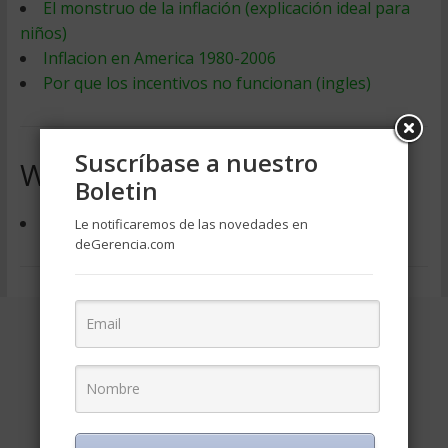
El monstruo de la inflación (explicación ideal para
niños)
Inflacion en America 1980-2006
Por que los incentivos no funcionan (ingles)
Suscríbase a nuestro
Webs de Economía
Boletin
Economistas.org
Le notificaremos de las novedades en
deGerencia.com