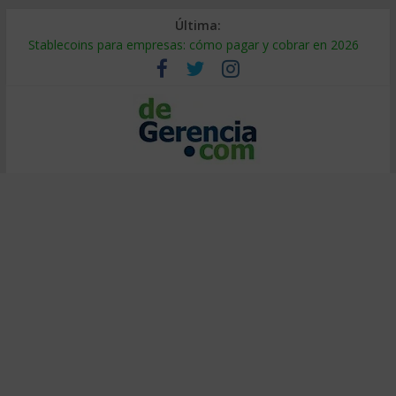
Última:
Stablecoins para empresas: cómo pagar y cobrar en 2026
Despido silencioso: qué es y por qué sale tan caro
IA en selección de personal: cómo auditarla a tiempo
Trabajo forzoso en la cadena de suministro: qué hacer
Mercado hispano de EE. UU.: cómo segmentarlo y venderle