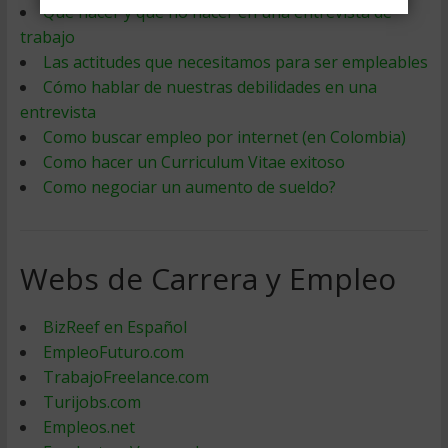
Qué hacer y qué no hacer en una entrevista de
trabajo
Las actitudes que necesitamos para ser empleables
Cómo hablar de nuestras debilidades en una
entrevista
Como buscar empleo por internet (en Colombia)
Como hacer un Curriculum Vitae exitoso
Como negociar un aumento de sueldo?
Webs de Carrera y Empleo
BizReef en Español
EmpleoFuturo.com
TrabajoFreelance.com
Turijobs.com
Empleos.net