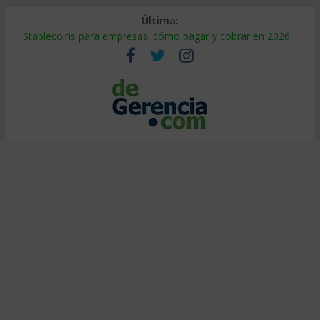
Última:
Stablecoins para empresas: cómo pagar y cobrar en 2026
Despido silencioso: qué es y por qué sale tan caro
IA en selección de personal: cómo auditarla a tiempo
Trabajo forzoso en la cadena de suministro: qué hacer
Mercado hispano de EE. UU.: cómo segmentarlo y venderle