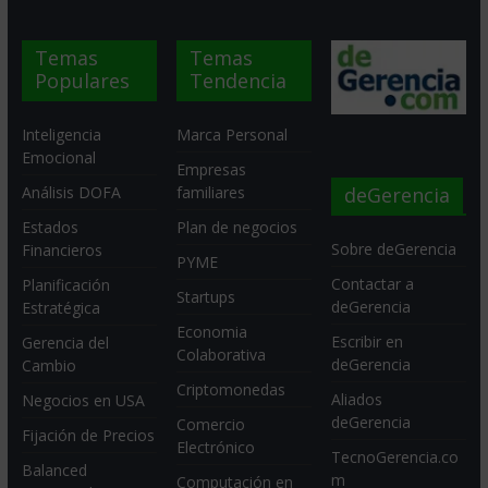
Temas
Temas
Populares
Tendencia
Inteligencia
Marca Personal
Emocional
Empresas
deGerencia
Análisis DOFA
familiares
Estados
Plan de negocios
Sobre deGerencia
Financieros
PYME
Contactar a
Planificación
Startups
deGerencia
Estratégica
Economia
Escribir en
Gerencia del
Colaborativa
deGerencia
Cambio
Criptomonedas
Aliados
Negocios en USA
deGerencia
Comercio
Fijación de Precios
Electrónico
TecnoGerencia.co
Balanced
m
Computación en