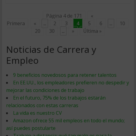
Página 4 de 171
«
Primera
«
...
2
3
4
5
6
...
10
20
30
...
»
Última »
Noticias de Carrera y
Empleo
9 beneficios novedosos para retener talentos
En EE.UU., los empleadores prefieren no despedir y
mejorar las condiciones de trabajo
En el futuro, 75% de los trabajos estarán
relacionados con estas carreras
La vida es nuestro CV
Amazon ofrece 55 mil empleos en todo el mundo;
así puedes postularte
Trabajo a distancia: qué tan malo es para la