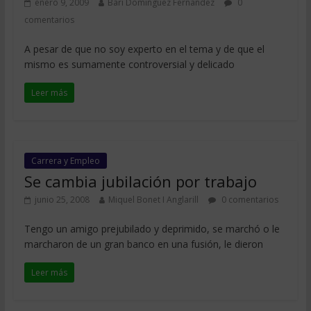
enero 9, 2009
Bari Dominguez Fernandez
0
comentarios
A pesar de que no soy experto en el tema y de que el
mismo es sumamente controversial y delicado
Leer más
Carrera y Empleo
Se cambia jubilación por trabajo
junio 25, 2008
Miquel Bonet I Anglarill
0 comentarios
Tengo un amigo prejubilado y deprimido, se marchó o le
marcharon de un gran banco en una fusión, le dieron
Leer más