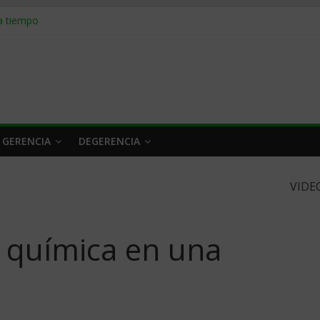
 a tiempo
 qué hacer
rlo y venderle
obrar en 2026
n caro
 GERENCIA
DEGERENCIA
VIDE
 química en una