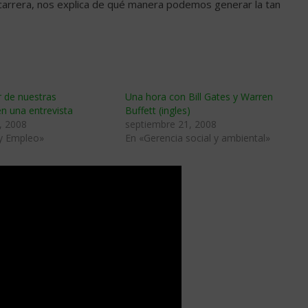
 carrera, nos explica de qué manera podemos generar la tan
 de nuestras
Una hora con Bill Gates y Warren
en una entrevista
Buffett (ingles)
, 2008
septiembre 21, 2008
 y Empleo»
En «Gerencia social y ambiental»