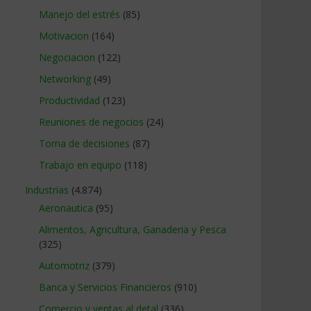
Manejo del estrés
(85)
Motivacion
(164)
Negociacion
(122)
Networking
(49)
Productividad
(123)
Reuniones de negocios
(24)
Toma de decisiones
(87)
Trabajo en equipo
(118)
Industrias
(4.874)
Aeronautica
(95)
Alimentos, Agricultura, Ganaderia y Pesca
(325)
Automotriz
(379)
Banca y Servicios Financieros
(910)
Comercio y ventas al detal
(336)