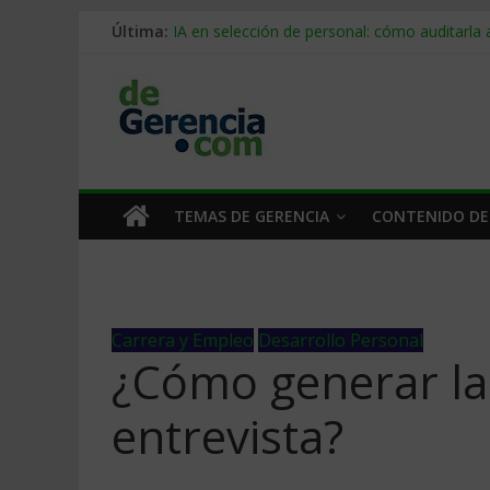
Última:
IA en selección de personal: cómo auditarla
Trabajo forzoso en la cadena de suministro:
Mercado hispano de EE. UU.: cómo segmenta
Stablecoins para empresas: cómo pagar y c
Despido silencioso: qué es y por qué sale ta
TEMAS DE GERENCIA
CONTENIDO DE
Carrera y Empleo
Desarrollo Personal
¿Cómo generar la
entrevista?