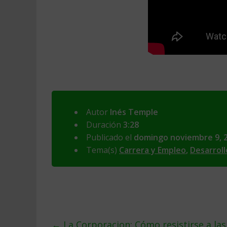
Autor
Inés Temple
Duración
3:28
Publicado el
domingo noviembre 9, 
Tema(s)
Carrera y Empleo
,
Desarroll
←
La Corporacion: Cómo resistirse a las