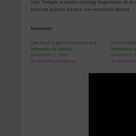
Inés Temple, la autora del blog Empresario de tu
buscada química durante una entrevista laboral.
Relacionado
Qué hacer y qué no hacer en una
Cómo hablar
entrevista de trabajo
debilidades 
noviembre 9, 2008
noviembre 9
En «Carrera y Empleo»
En «Carrera