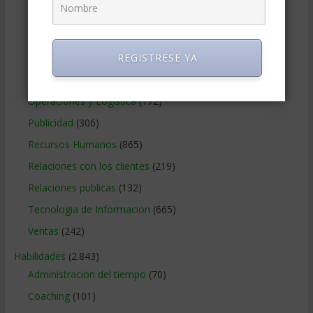
Marketing Digital
(247)
Métodos Gerenciales
(280)
REGISTRESE YA
Negocios Internacionales
(2.257)
Negocios Online
(1.405)
Operaciones y Logística
(172)
Publicidad
(306)
Recursos Humanos
(865)
Relaciones con los clientes
(219)
Relaciones publicas
(132)
Tecnologia de Informacion
(665)
Ventas
(242)
Habilidades
(2.843)
Administracion del tiempo
(70)
Coaching
(101)