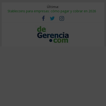
Última:
Stablecoins para empresas: cómo pagar y cobrar en 2026
Despido silencioso: qué es y por qué sale tan caro
IA en selección de personal: cómo auditarla a tiempo
Trabajo forzoso en la cadena de suministro: qué hacer
Mercado hispano de EE. UU.: cómo segmentarlo y venderle