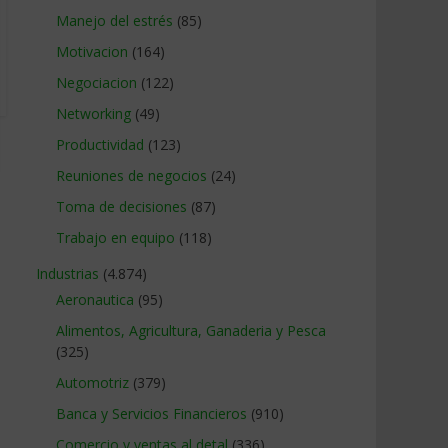
Manejo del estrés
(85)
Motivacion
(164)
Negociacion
(122)
Networking
(49)
Productividad
(123)
Reuniones de negocios
(24)
Toma de decisiones
(87)
Trabajo en equipo
(118)
Industrias
(4.874)
Aeronautica
(95)
Alimentos, Agricultura, Ganaderia y Pesca
(325)
Automotriz
(379)
Banca y Servicios Financieros
(910)
Comercio y ventas al detal
(336)