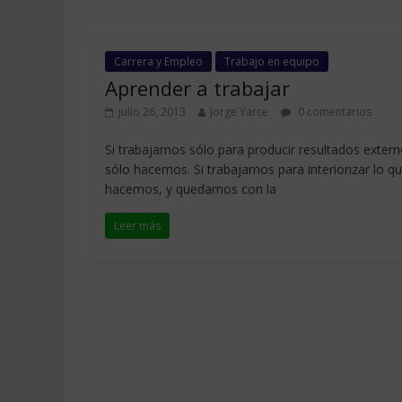
Carrera y Empleo
Trabajo en equipo
Aprender a trabajar
julio 26, 2013
Jorge Yarce
0 comentarios
Si trabajamos sólo para producir resultados extern
sólo hacemos. Si trabajamos para interiorizar lo q
hacemos, y quedarnos con la
Leer más