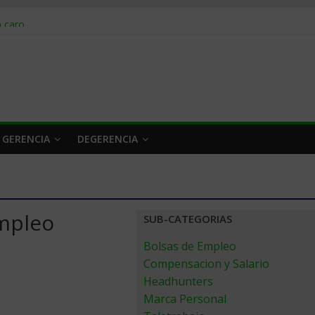
obrar en 2026
n caro
 a tiempo
 qué hacer
rlo y venderle
 GERENCIA
DEGERENCIA
Empleo
SUB-CATEGORIAS
Bolsas de Empleo
Compensacion y Salario
Headhunters
Marca Personal