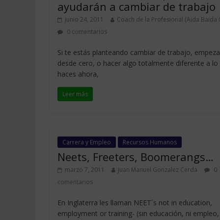
ayudarán a cambiar de trabajo
junio 24, 2011
Coach de la Profesional (Aida Baida G
0 comentarios
Si te estás planteando cambiar de trabajo, empeza
desde cero, o hacer algo totalmente diferente a lo
haces ahora,
Leer más
Carrera y Empleo
Recursos Humanos
Neets, Freeters, Boomerangs…
marzo 7, 2011
Juan Manuel Gonzalez Cerda
0
comentarios
En Inglaterra les llaman NEET´s not in education,
employment or training- (sin educación, ni empleo,