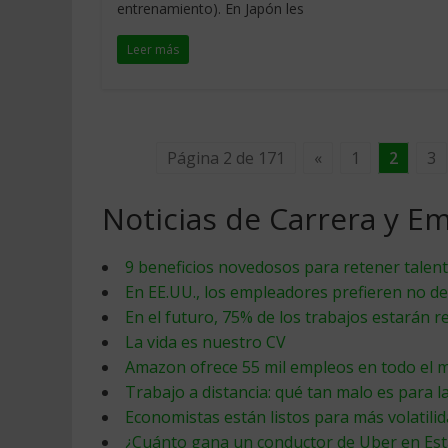
entrenamiento). En Japón les
Leer más
Página 2 de 171
«
1
2
3
Noticias de Carrera y E
9 beneficios novedosos para retener talen
En EE.UU., los empleadores prefieren no de
En el futuro, 75% de los trabajos estarán r
La vida es nuestro CV
Amazon ofrece 55 mil empleos en todo el m
Trabajo a distancia: qué tan malo es para 
Economistas están listos para más volatilid
¿Cuánto gana un conductor de Uber en Es