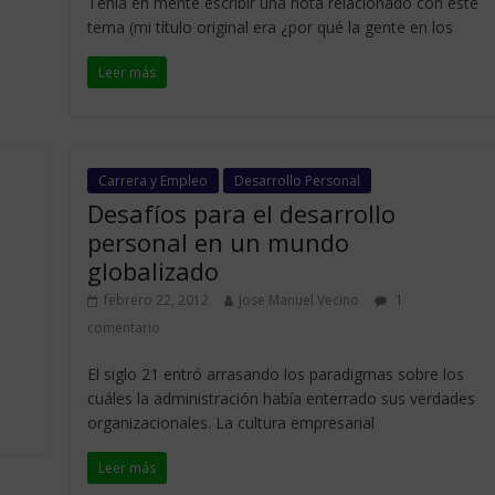
Tenía en mente escribir una nota relacionado con este
tema (mi título original era ¿por qué la gente en los
Leer más
Carrera y Empleo
Desarrollo Personal
Desafíos para el desarrollo
personal en un mundo
globalizado
febrero 22, 2012
Jose Manuel Vecino
1
comentario
El siglo 21 entró arrasando los paradigmas sobre los
cuáles la administración había enterrado sus verdades
organizacionales. La cultura empresarial
Leer más