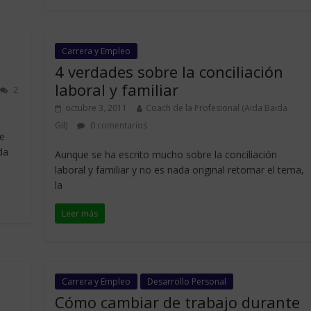
Carrera y Empleo
4 verdades sobre la conciliación
laboral y familiar
2
octubre 3, 2011
Coach de la Profesional (Aida Baida
Gil)
0 comentarios
de
da
Aunque se ha escrito mucho sobre la conciliación
laboral y familiar y no es nada original retomar el tema,
la
Leer más
Carrera y Empleo
Desarrollo Personal
Cómo cambiar de trabajo durante