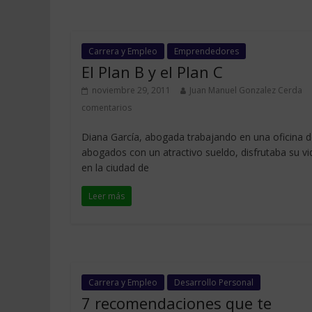
Carrera y Empleo
Emprendedores
El Plan B y el Plan C
noviembre 29, 2011
Juan Manuel Gonzalez Cerda
comentarios
Diana García, abogada trabajando en una oficina 
abogados con un atractivo sueldo, disfrutaba su vi
en la ciudad de
Leer más
Carrera y Empleo
Desarrollo Personal
7 recomendaciones que te