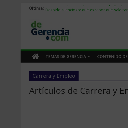
Última:
Stablecoins para empresas: cómo pagar y c
Despido silencioso: qué es y por qué sale ta
IA en selección de personal: cómo auditarla
Trabajo forzoso en la cadena de suministro:
Mercado hispano de EE. UU.: cómo segmenta
TEMAS DE GERENCIA
CONTENIDO DE
Carrera y Empleo
Artículos de Carrera y 