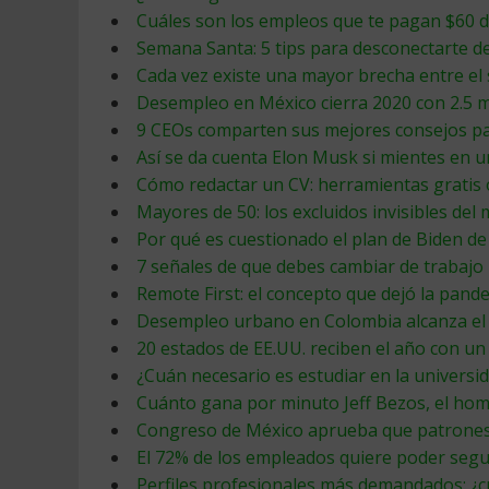
Cuáles son los empleos que te pagan $60 d
Semana Santa: 5 tips para desconectarte de
Cada vez existe una mayor brecha entre el 
Desempleo en México cierra 2020 con 2.5 m
9 CEOs comparten sus mejores consejos pa
Así se da cuenta Elon Musk si mientes en u
Cómo redactar un CV: herramientas gratis 
Mayores de 50: los excluidos invisibles del
Por qué es cuestionado el plan de Biden de 
7 señales de que debes cambiar de trabajo
Remote First: el concepto que dejó la pand
Desempleo urbano en Colombia alcanza el
20 estados de EE.UU. reciben el año con u
¿Cuán necesario es estudiar en la universid
Cuánto gana por minuto Jeff Bezos, el ho
Congreso de México aprueba que patrones 
El 72% de los empleados quiere poder segu
Perfiles profesionales más demandados: ¿c