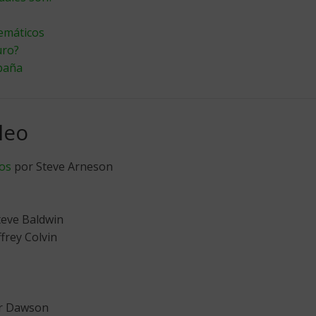
emáticos
uro?
paña
leo
mos
por Steve Arneson
teve Baldwin
frey Colvin
r Dawson