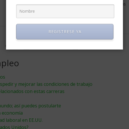
novedad, muchas personas muestran estas tendencias
patológicas debido a
Leer más
REGISTRESE YA
4
5
...
10
20
30
...
»
Última »
mpleo
tos
spedir y mejorar las condiciones de trabajo
elacionados con estas carreras
undo; así puedes postularte
la economía
ad laboral en EE.UU.
tados Unidos?