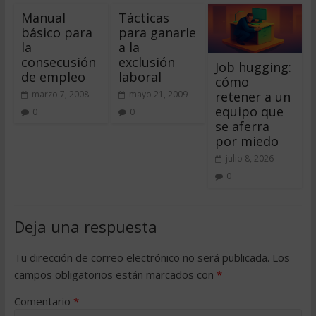
Manual
Tácticas
básico para
para ganarle
la
a la
consecusión
exclusión
Job hugging:
de empleo
laboral
cómo
retener a un
marzo 7, 2008
mayo 21, 2009
equipo que
0
0
se aferra
por miedo
julio 8, 2026
0
Deja una respuesta
Tu dirección de correo electrónico no será publicada.
Los
campos obligatorios están marcados con
*
Comentario
*