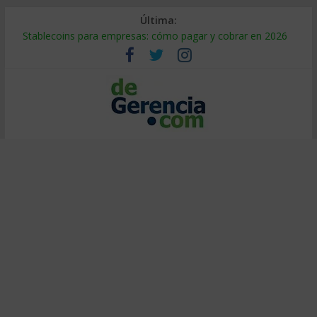
Última:
Stablecoins para empresas: cómo pagar y cobrar en 2026
Despido silencioso: qué es y por qué sale tan caro
IA en selección de personal: cómo auditarla a tiempo
Trabajo forzoso en la cadena de suministro: qué hacer
Mercado hispano de EE. UU.: cómo segmentarlo y venderle