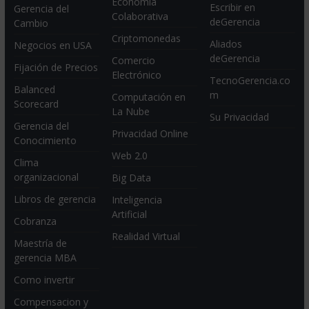
Economia
Escribir en
Gerencia del
Colaborativa
deGerencia
Cambio
Criptomonedas
Aliados
Negocios en USA
deGerencia
Comercio
Fijación de Precios
Electrónico
TecnoGerencia.co
Balanced
m
Computación en
Scorecard
La Nube
Su Privacidad
Gerencia del
Privacidad Online
Conocimiento
Web 2.0
Clima
organizacional
Big Data
Libros de gerencia
Inteligencia
Artificial
Cobranza
Realidad Virtual
Maestría de
gerencia MBA
Como invertir
Compensacion y