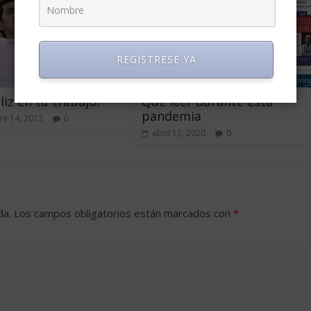
REGISTRESE YA
liz en tu trabajo?
Qué leer durante esta
pandemia
e 14, 2012
0
abril 12, 2020
0
da.
Los campos obligatorios están marcados con
*