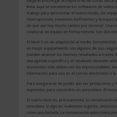
Elegirán postergar la mayoría de las cosas hasta que
línea. Aquí se encuentran los softwares de videoc
trabajo para aprovechar el nuevo medio, los equip
Interrupciones, reuniones ineficientes y la expect
de que aún hay mucho camino por recorrer. Una co
colaborar en equipo en forma remota. Son dos inst
El Nivel 3 es de adaptación al medio. Documentos
en mejor equipamiento son algunos de sus rasgos.
pueden alcanzar los mismos resultados a través d
una agenda específica y el resultado deseado ante
asistentes: sólo deben ser los imprescindibles. 
información; para eso es el correo electrónico o la
Para asegurarse de poder aún ser productivos y trab
expresión, para convertirlo en asincrónico. El estado
El cuarto nivel es, precisamente, la comunicación 
inmediata. Si algo es realmente urgente, entonce
como una llamada. La comunicación asincrónica pr