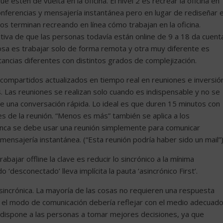
 estén de vuelta en la oficina. El nivel 2 es recrear la oficina en
onferencias y mensajería instantánea pero en lugar de rediseñar e
os terminan recreando en línea cómo trabajan en la oficina.
ativa de que las personas todavía están online de 9 a 18 da cuent
sa es trabajar solo de forma remota y otra muy diferente es
ancias diferentes con distintos grados de complejización.
 compartidos actualizados en tiempo real en reuniones e inversió
 Las reuniones se realizan solo cuando es indispensable y no se
e una conversación rápida. Lo ideal es que duren 15 minutos con
s de la reunión. “Menos es más” también se aplica a los
Nunca se debe usar una reunión simplemente para comunicar
 mensajería instantánea. (“Esta reunión podría haber sido un mail”)
ajar offline la clave es reducir lo sincrónico a la mínima
 ‘desconectado’ lleva implícita la pauta ‘asincrónico First’.
asincrónica. La mayoría de las cosas no requieren una respuesta
s el modo de comunicación debería reflejar con el medio adecuado
edispone a las personas a tomar mejores decisiones, ya que