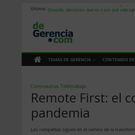
Última:
Stablecoins para empresas: cómo pagar y c
Despido silencioso: qué es y por qué sale ta
IA en selección de personal: cómo auditarla
Trabajo forzoso en la cadena de suministro:
Mercado hispano de EE. UU.: cómo segmenta
TEMAS DE GERENCIA
CONTENIDO DE
Coronavirus
Teletrabajo
Remote First: el 
pandemia
Las compañías siguen en el camino de la transforma