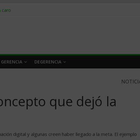
obrar en 2026
n caro
 a tiempo
 qué hacer
rlo y venderle
 GERENCIA
DEGERENCIA
NOTICI
concepto que dejó la
ción digital y algunas creen haber llegado a la meta. El ejemplo