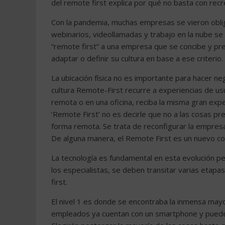
del remote first explica por qué no basta con recre
Con la pandemia, muchas empresas se vieron oblig
webinarios, videollamadas y trabajo en la nube se
“remote first” a una empresa que se concibe y p
adaptar o definir su cultura en base a ese criterio.
La ubicación física no es importante para hacer neg
cultura Remote-First recurre a experiencias de u
remota o en una oficina, reciba la misma gran expe
‘Remote First’ no es decirle que no a las cosas p
forma remota. Se trata de reconfigurar la empresa,
De alguna manera, el Remote First es un nuevo c
La tecnología es fundamental en esta evolución pe
los especialistas, se deben transitar varias etap
first.
El nivel 1 es donde se encontraba la inmensa mayo
empleados ya cuentan con un smartphone y pueden