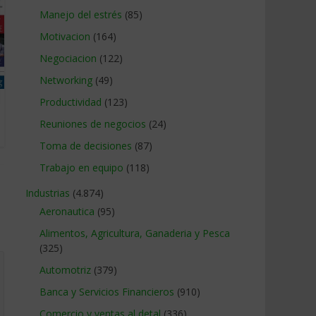
Manejo del estrés
(85)
Motivacion
(164)
Negociacion
(122)
Networking
(49)
Productividad
(123)
Reuniones de negocios
(24)
Toma de decisiones
(87)
Trabajo en equipo
(118)
Industrias
(4.874)
Aeronautica
(95)
Alimentos, Agricultura, Ganaderia y Pesca
(325)
Automotriz
(379)
Banca y Servicios Financieros
(910)
Comercio y ventas al detal
(336)