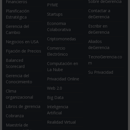
Sobre deGerencia
Financieros
PYME
Contactar a
Planificación
Startups
deGerencia
Estratégica
Economia
Escribir en
Gerencia del
Colaborativa
deGerencia
Cambio
Criptomonedas
Aliados
Negocios en USA
deGerencia
Comercio
Fijación de Precios
Electrónico
TecnoGerencia.co
Balanced
m
Computación en
Scorecard
La Nube
Su Privacidad
Gerencia del
Privacidad Online
Conocimiento
Web 2.0
Clima
organizacional
Big Data
Libros de gerencia
Inteligencia
Artificial
Cobranza
Realidad Virtual
Maestría de