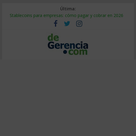
Última:
Stablecoins para empresas: cómo pagar y cobrar en 2026
Despido silencioso: qué es y por qué sale tan caro
IA en selección de personal: cómo auditarla a tiempo
Trabajo forzoso en la cadena de suministro: qué hacer
Mercado hispano de EE. UU.: cómo segmentarlo y venderle