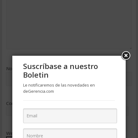
Suscríbase a nuestro
Nombre
*
Boletin
Le notificaremos de las novedades en
deGerencia.com
Correo electrónico
*
Web