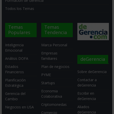
Formación de Gerencia
Todos los Temas
Temas
Temas
Populares
Tendencia
Inteligencia
Marca Personal
Emocional
Empresas
deGerencia
Análisis DOFA
familiares
Estados
Plan de negocios
Sobre deGerencia
Financieros
PYME
Contactar a
Planificación
Startups
deGerencia
Estratégica
Economia
Escribir en
Gerencia del
Colaborativa
deGerencia
Cambio
Criptomonedas
Aliados
Negocios en USA
deGerencia
Comercio