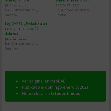
dólares la hora
salario mínimo a $15
julio 22, 2009
enero 20, 2021
En «Compensacion y
En «Compensacion y
Salario»
Salario»
Ley CARES: ¿Preludio a un
salario mínimo de 15
dólares?
julio 23, 2020
En «Compensacion y
Salario»
Ver original en
InfoBAE
Publicado el
domingo enero 3, 2021
Noticia local de
Estados Unidos