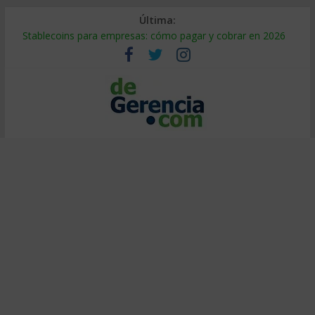
Última:
Stablecoins para empresas: cómo pagar y cobrar en 2026
Despido silencioso: qué es y por qué sale tan caro
IA en selección de personal: cómo auditarla a tiempo
Trabajo forzoso en la cadena de suministro: qué hacer
Mercado hispano de EE. UU.: cómo segmentarlo y venderle