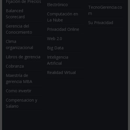
Fijación de Precios
Electrónico
TecnoGerencia.co
Balanced
m
Computación en
Scorecard
La Nube
Su Privacidad
Gerencia del
Privacidad Online
Conocimiento
Web 2.0
Clima
organizacional
Big Data
Libros de gerencia
Inteligencia
Artificial
Cobranza
Realidad Virtual
Maestría de
gerencia MBA
Como invertir
Compensacion y
Salario